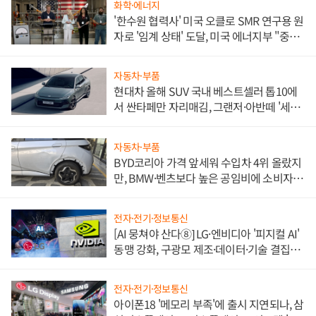
화학·에너지
'한수원 협력사' 미국 오클로 SMR 연구용 원
자로 '임계 상태' 도달, 미국 에너지부 "중요
한 이정표"
자동차·부품
현대차 올해 SUV 국내 베스트셀러 톱10에
서 싼타페만 자리매김, 그랜저·아반떼 '세단
쌍끌이'로 내수 방어
자동차·부품
BYD코리아 가격 앞세워 수입차 4위 올랐지
만, BMW·벤츠보다 높은 공임비에 소비자
불만 폭발
전자·전기·정보통신
[AI 뭉쳐야 산다⑧] LG·엔비디아 '피지컬 AI'
동맹 강화, 구광모 제조·데이터·기술 결집
해 종합 로보틱스 기업으로
전자·전기·정보통신
아이폰18 '메모리 부족'에 출시 지연되나, 삼