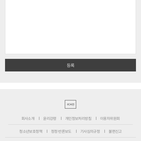
PC버전
회사소개
윤리강령
개인정보처리방침
이용자위원회
청소년보호정책
정정·반론보도
기사심의규정
불편신고