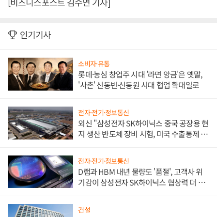
[비즈니스포스트 김수연 기자]
인기기사
소비자·유통
롯데·농심 창업주 시대 '라면 앙금'은 옛말,
'사촌' 신동빈·신동원 시대 협업 확대일로
전자·전기·정보통신
외신 "삼성전자 SK하이닉스 중국 공장용 현
지 생산 반도체 장비 시험, 미국 수출통제 대
비"
전자·전기·정보통신
D램과 HBM 내년 물량도 '품절', 고객사 위
기감이 삼성전자 SK하이닉스 협상력 더 키
워
건설