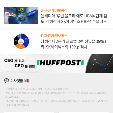
전자·전기·정보통신
엔비디아 '루빈 울트라'에도 HBM4 탑재 검
토, 삼성전자·SK하이닉스 HBM4 수율에 주
도권 갈린다
전자·전기·정보통신
삼성전자 2분기 글로벌 D램 점유율 39% 1
위, SK하이닉스와 13%p 격차
기사댓글
0
개
200자까지 쓰실 수 있습니다. (현재 0 byte / 최대 400byte)
저작권 등 다른 사람의 권리를 침해하거나 명예를 훼손하는 댓글은 관련 법률에 의해 제재를 받을
수 있습니다.
타인에게 불쾌감을 주는 욕설 등 비하하는 단어가 내용에 포함되거나 인신공격성 글은 관리자의 판
단에 의해 삭제 합니다.