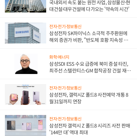
국내외서 속도 붙는 원전 사업, 삼성물산·현
대건설·대우건설에 다가오는 '약속의 시간'
전자·전기·정보통신
삼성전자 SK하이닉스 소극적 주주환원에
해외 증권가 비판, "반도체 호황 지속성 의
문"
화학·에너지
삼성SDI ESS 수요 급증에 북미 증설 타진,
최주선 스텔란티스·GM 합작공장 건설 재추
진하나
전자·전기·정보통신
삼성전자, 갤럭시Z 폴드8 사전예약 개통 8
월31일까지 연장
전자·전기·정보통신
삼성전자 갤럭시 Z 폴드8 시리즈 사전 판매
'144만 대' 역대 최대