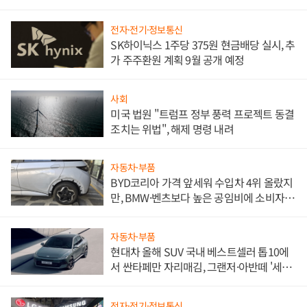
한 이정표"
전자·전기·정보통신
SK하이닉스 1주당 375원 현금배당 실시, 추
가 주주환원 계획 9월 공개 예정
사회
미국 법원 "트럼프 정부 풍력 프로젝트 동결
조치는 위법", 해제 명령 내려
자동차·부품
BYD코리아 가격 앞세워 수입차 4위 올랐지
만, BMW·벤츠보다 높은 공임비에 소비자
불만 폭발
자동차·부품
현대차 올해 SUV 국내 베스트셀러 톱10에
서 싼타페만 자리매김, 그랜저·아반떼 '세단
쌍끌이'로 내수 방어
전자·전기·정보통신