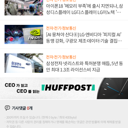
아이폰18 '메모리 부족'에 출시 지연되나, 삼
성디스플레이 LG디스플레이 LG이노텍 '탈
애플' 수익 다각화 속도
전자·전기·정보통신
[AI 뭉쳐야 산다⑧] LG·엔비디아 '피지컬 AI'
동맹 강화, 구광모 제조·데이터·기술 결집
해 종합 로보틱스 기업으로
전자·전기·정보통신
삼성전자 넷리스트와 특허분쟁 매듭, 5년 동
안 최대 1.3조 라이선스비 지급
기사댓글
0
개
200자까지 쓰실 수 있습니다. (현재 0 byte / 최대 400byte)
저작권 등 다른 사람의 권리를 침해하거나 명예를 훼손하는 댓글은 관련 법률에 의해 제재를 받을
수 있습니다.