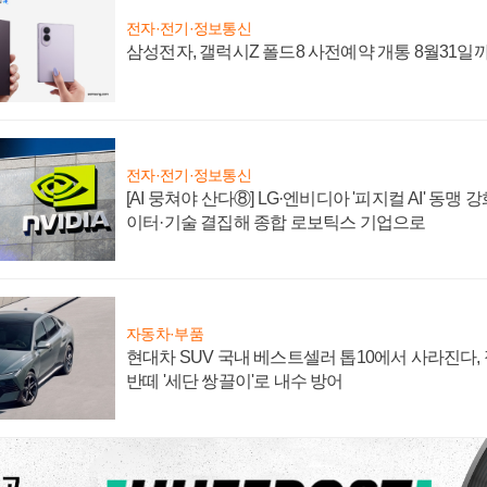
전자·전기·정보통신
삼성전자, 갤럭시Z 폴드8 사전예약 개통 8월31일
전자·전기·정보통신
[AI 뭉쳐야 산다⑧] LG·엔비디아 '피지컬 AI' 동맹 
이터·기술 결집해 종합 로보틱스 기업으로
자동차·부품
현대차 SUV 국내 베스트셀러 톱10에서 사라진다,
반떼 '세단 쌍끌이'로 내수 방어