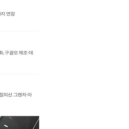
까지 연장
강화, 구광모 제조·데
 정의선 그랜저·아