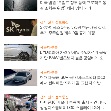
미국 법원 "트럼프 정부 풍력 프로젝트 동
결 조치는 위법", 해제 명령 내려
전자·전기·정보통신
SK하이닉스 1주당 375원 현금배당 실시,
추가 주주환원 계획 9월 공개 예정
자동차·부품
BYD코리아 가격 앞세워 수입차 4위 올랐
지만, BMW·벤츠보다 높은 공임비에 소비
자 불만 폭발
자동차·부품
현대차 올해 SUV 국내 베스트셀러 톱10
에서 싼타페만 자리매김, 그랜저·아반떼
'세단 쌍끌이'로 내수 방어
전자·전기·정보통신
아이폰18 '메모리 부족'에 출시 지연되나,
삼성디스플레이 LG디스플레이 LG이노