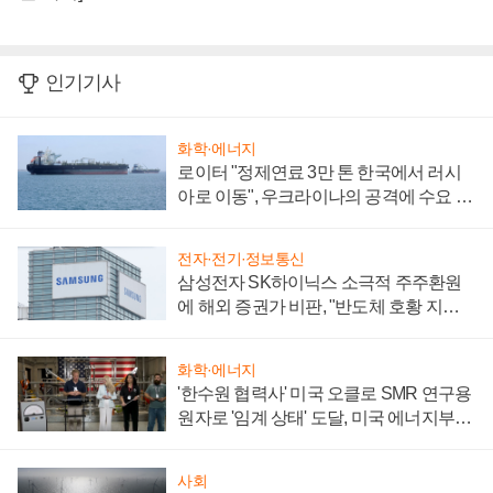
인기기사
화학·에너지
로이터 "정제연료 3만 톤 한국에서 러시
아로 이동", 우크라이나의 공격에 수요 늘
어
전자·전기·정보통신
삼성전자 SK하이닉스 소극적 주주환원
에 해외 증권가 비판, "반도체 호황 지속
성 의문"
화학·에너지
'한수원 협력사' 미국 오클로 SMR 연구용
원자로 '임계 상태' 도달, 미국 에너지부
"중요한 이정표"
사회