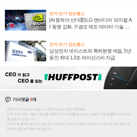
텍 '탈애플' 수익 다각화 속도
전자·전기·정보통신
[AI 뭉쳐야 산다⑧] LG·엔비디아 '피지컬 A
I' 동맹 강화, 구광모 제조·데이터·기술 결
집해 종합 로보틱스 기업으로
전자·전기·정보통신
삼성전자 넷리스트와 특허분쟁 매듭, 5년
동안 최대 1.3조 라이선스비 지급
기사댓글
0
개
200자까지 쓰실 수 있습니다. (현재 0 byte / 최대 400byte)
저작권 등 다른 사람의 권리를 침해하거나 명예를 훼손하는 댓글은 관련 법률에 의해 제재
를 받을 수 있습니다.
타인에게 불쾌감을 주는 욕설 등 비하하는 단어가 내용에 포함되거나 인신공격성 글은 관
리자의 판단에 의해 삭제 합니다.