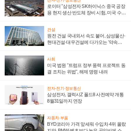
전자·전기·정보통신
로이터 "삼성전자 SK하이닉스 중국 공장
용 현지 생산 반도체 장비 시험, 미국 수출
통제 대비"
건설
원전 건설 국내외서 속도 붙어, 삼성물산·
현대건설·대우건설에 다가오는 '약속의
시간'
사회
미국 법원 "트럼프 정부 풍력 프로젝트 동
결 조치는 위법", 해제 명령 내려
전자·전기·정보통신
삼성전자, 갤럭시Z 폴드8 사전예약 개통
8월31일까지 연장
자동차·부품
BYD코리아 가격 앞세워 수입차 4위 올랐
지만, BMW·벤츠보다 높은 공임비에 소비