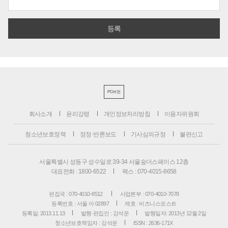
PC버전
회사소개
윤리강령
개인정보처리방침
이용자위원회
청소년보호정책
정정·반론보도
기사심의규정
불편신고
서울특별시 성동구 성수일로 39-34 서울숲더스페이스 12층
대표전화 : 1800-6522
팩스 : 070-4015-8658
편집국 : 070-4010-8512
사업본부 : 070-4010-7078
등록번호 : 서울 아 02897
제호 : 비즈니스포스트
등록일: 2013.11.13
발행·편집인 : 강석운
발행일자: 2013년 12월 2일
청소년보호책임자 : 강석운
ISSN : 2636-171X