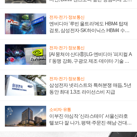
자 불만 폭발
전자·전기·정보통신
엔비디아 '루빈 울트라'에도 HBM4 탑재
검토, 삼성전자·SK하이닉스 HBM4 수율
에 주도권 갈린다
전자·전기·정보통신
[AI 뭉쳐야 산다⑧] LG·엔비디아 '피지컬 A
I' 동맹 강화, 구광모 제조·데이터·기술 결
집해 종합 로보틱스 기업으로
전자·전기·정보통신
삼성전자 넷리스트와 특허분쟁 매듭, 5년
동안 최대 1.3조 라이선스비 지급
소비자·유통
이부진 야심작 '신라스테이' 서울신라호
텔보다 잘 나가, 평택·주문진·해남·건대로
성장판 더 넓힌다