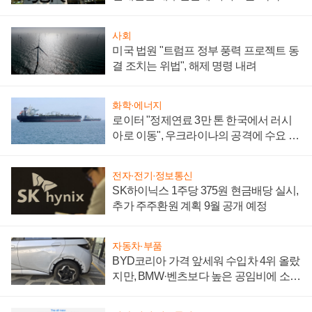
시간'
사회
미국 법원 "트럼프 정부 풍력 프로젝트 동
결 조치는 위법", 해제 명령 내려
화학·에너지
로이터 "정제연료 3만 톤 한국에서 러시
아로 이동", 우크라이나의 공격에 수요 늘
어
전자·전기·정보통신
SK하이닉스 1주당 375원 현금배당 실시,
추가 주주환원 계획 9월 공개 예정
자동차·부품
BYD코리아 가격 앞세워 수입차 4위 올랐
지만, BMW·벤츠보다 높은 공임비에 소비
자 불만 폭발