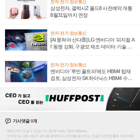
전자·전기·정보통신
삼성전자, 갤럭시Z 폴드8 사전예약 개통
8월31일까지 연장
전자·전기·정보통신
[AI 뭉쳐야 산다⑧] LG·엔비디아 '피지컬 A
I' 동맹 강화, 구광모 제조·데이터·기술 결
집해 종합 로보틱스 기업으로
전자·전기·정보통신
엔비디아 '루빈 울트라'에도 HBM4 탑재
검토, 삼성전자·SK하이닉스 HBM4 수율
에 주도권 갈린다
기사댓글
0
개
200자까지 쓰실 수 있습니다. (현재 0 byte / 최대 400byte)
저작권 등 다른 사람의 권리를 침해하거나 명예를 훼손하는 댓글은 관련 법률에 의해 제재