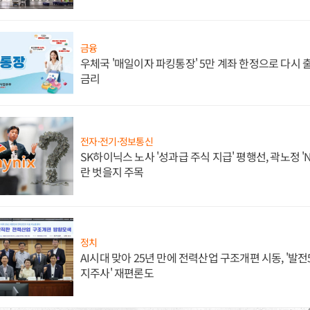
금융
우체국 '매일이자 파킹통장' 5만 계좌 한정으로 다시 출시
금리
전자·전기·정보통신
SK하이닉스 노사 '성과급 주식 지급' 평행선, 곽노정 '
란 벗을지 주목
정치
AI시대 맞아 25년 만에 전력산업 구조개편 시동, '발전5
지주사' 재편론도