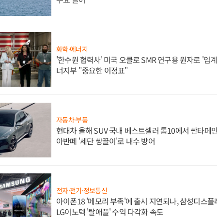
화학·에너지
'한수원 협력사' 미국 오클로 SMR 연구용 원자로 '임계 
너지부 "중요한 이정표"
자동차·부품
현대차 올해 SUV 국내 베스트셀러 톱10에서 싼타페만
아반떼 '세단 쌍끌이'로 내수 방어
전자·전기·정보통신
아이폰18 '메모리 부족'에 출시 지연되나, 삼성디스
LG이노텍 '탈애플' 수익 다각화 속도