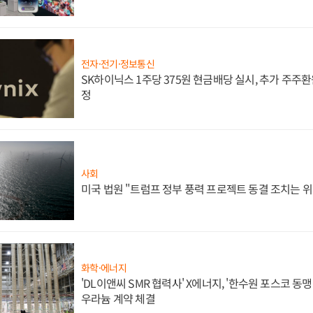
전자·전기·정보통신
SK하이닉스 1주당 375원 현금배당 실시, 추가 주주환
정
사회
미국 법원 "트럼프 정부 풍력 프로젝트 동결 조치는 위
화학·에너지
'DL이앤씨 SMR 협력사' X에너지, '한수원 포스코 
우라늄 계약 체결