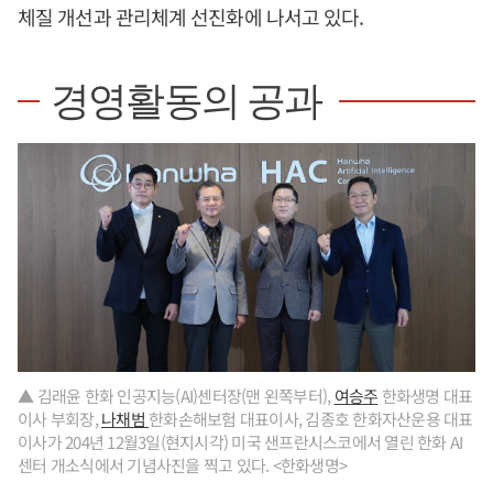
체질 개선과 관리체계 선진화에 나서고 있다.
경영활동의 공과
▲ 김래윤 한화 인공지능(AI)센터장(맨 왼쪽부터),
여승주
한화생명 대표
이사 부회장,
나채범
한화손해보험 대표이사, 김종호 한화자산운용 대표
이사가 204년 12월3일(현지시각) 미국 샌프란시스코에서 열린 한화 AI
센터 개소식에서 기념사진을 찍고 있다. <한화생명>