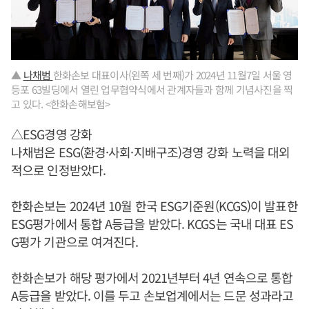
▲
나채범
한화손보 대표이사(왼쪽 세 번째)가 2024년 11월7일 서울 영
등포 63빌딩에서 열린 업무협약식에서 관계자들과 함께 기념사진을 찍
고 있다. <한화손해보험>
△ESG경영 강화
나채범은 ESG(환경·사회·지배구조)경영 강화 노력을 대외
적으로 인정받았다.
한화손보는 2024년 10월 한국 ESG기준원(KCGS)이 발표한
ESG평가에서 통합 A등급을 받았다. KCGS는 국내 대표 ES
G평가 기관으로 여겨진다.
한화손보가 해당 평가에서 2021년부터 4년 연속으로 통합
A등급을 받았다. 이를 두고 손보업계에서는 드문 성과라고