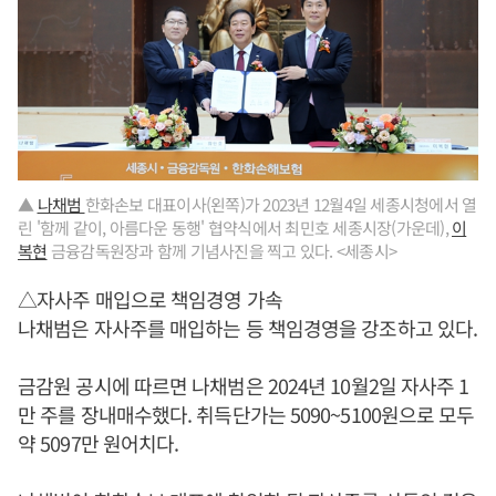
▲
나채범
한화손보 대표이사(왼쪽)가 2023년 12월4일 세종시청에서 열
린 '함께 같이, 아름다운 동행' 협약식에서 최민호 세종시장(가운데),
이
복현
금융감독원장과 함께 기념사진을 찍고 있다. <세종시>
△자사주 매입으로 책임경영 가속
나채범은 자사주를 매입하는 등 책임경영을 강조하고 있다.
금감원 공시에 따르면 나채범은 2024년 10월2일 자사주 1
만 주를 장내매수했다. 취득단가는 5090~5100원으로 모두
약 5097만 원어치다.