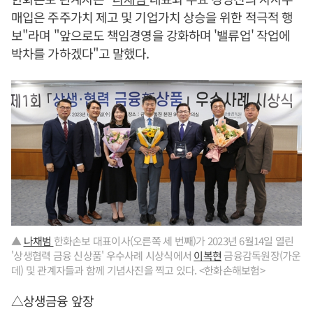
매입은 주주가치 제고 및 기업가치 상승을 위한 적극적 행
보"라며 "앞으로도 책임경영을 강화하며 '밸류업' 작업에
박차를 가하겠다"고 말했다.
▲
나채범
한화손보 대표이사(오른쪽 세 번째)가 2023년 6월14일 열린
'상생협력 금융 신상품' 우수사례 시상식에서
이복현
금융감독원장(가운
데) 및 관계자들과 함께 기념사진을 찍고 있다. <한화손해보험>
△상생금융 앞장