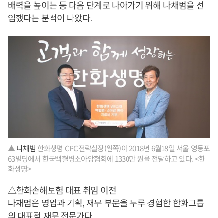
배력을 높이는 등 다음 단계로 나아가기 위해 나채범을 선
임했다는 분석이 나왔다.
▲
나채범
한화생명 CPC전략실장(왼쪽)이 2018년 6월18일 서울 영등포
63빌딩에서 한국백혈병소아암협회에 1330만 원을 전달하고 있다. <한
화생명>
△한화손해보험 대표 취임 이전
나채범은 영업과 기획, 재무 부문을 두루 경험한 한화그룹
의 대표적 재무 전문가다.