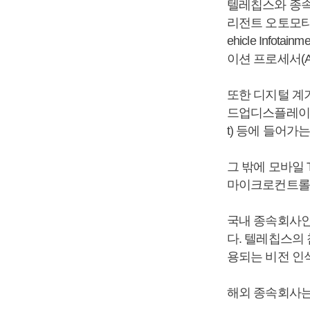
텔레칩스와 종속
리전트 오토모티브 솔루
ehicle Infot
이션 프로세서(A
또한 디지털 계기판(D
드업디스플레이(HUD,
t) 등에 들어가는
그 밖에 모바일 
마이크로컨트롤러유닛(
국내 종속회사인
다. 텔레칩스의 첨단
용되는 비전 인식
해외 종속회사는