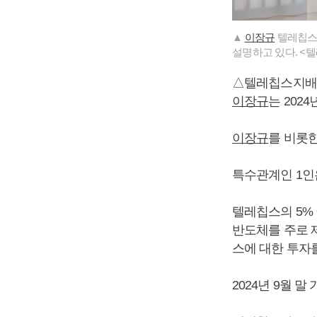
▲
이장규
텔레칩스 
설명하고 있다. <
△텔레칩스지배
이장규
는 202
이장규
를 비롯한
특수관계인 1인은
텔레칩스의 5%
반도체를 주로 제
스에 대한 투자
2024년 9월 말