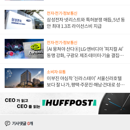
도권 갈린다
전자·전기·정보통신
삼성전자 넷리스트와 특허분쟁 매듭, 5년 동
안 최대 1.3조 라이선스비 지급
전자·전기·정보통신
[AI 뭉쳐야 산다⑧] LG·엔비디아 '피지컬 AI'
동맹 강화, 구광모 제조·데이터·기술 결집
해 종합 로보틱스 기업으로
소비자·유통
이부진 야심작 '신라스테이' 서울신라호텔
보다 잘 나가, 평택·주문진·해남·건대로 성
장판 더 넓힌다
기사댓글
0
개