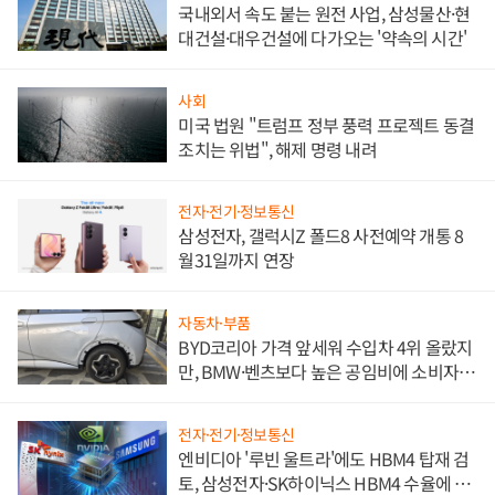
국내외서 속도 붙는 원전 사업, 삼성물산·현
대건설·대우건설에 다가오는 '약속의 시간'
사회
미국 법원 "트럼프 정부 풍력 프로젝트 동결
조치는 위법", 해제 명령 내려
전자·전기·정보통신
삼성전자, 갤럭시Z 폴드8 사전예약 개통 8
월31일까지 연장
자동차·부품
BYD코리아 가격 앞세워 수입차 4위 올랐지
만, BMW·벤츠보다 높은 공임비에 소비자
불만 폭발
전자·전기·정보통신
엔비디아 '루빈 울트라'에도 HBM4 탑재 검
토, 삼성전자·SK하이닉스 HBM4 수율에 주