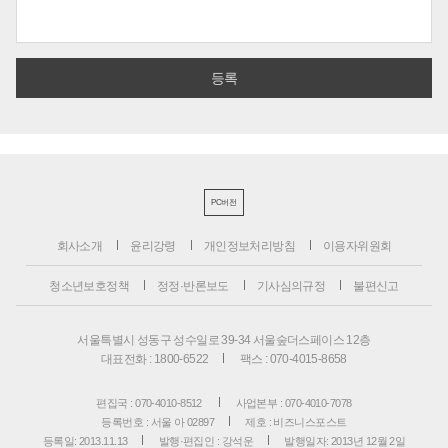
PC버전
회사소개
윤리강령
개인정보처리방침
이용자위원회
청소년보호정책
정정·반론보도
기사심의규정
불편신고
서울특별시 성동구 성수일로 39-34 서울숲더스페이스 12층
대표전화 : 1800-6522
팩스 : 070-4015-8658
편집국 : 070-4010-8512
사업본부 : 070-4010-7078
등록번호 : 서울 아 02897
제호 : 비즈니스포스트
등록일: 2013.11.13
발행·편집인 : 강석운
발행일자: 2013년 12월 2일