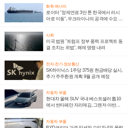
화학·에너지
로이터 "정제연료 3만 톤 한국에서 러시
아로 이동", 우크라이나의 공격에 수요 늘
어
사회
미국 법원 "트럼프 정부 풍력 프로젝트 동
결 조치는 위법", 해제 명령 내려
전자·전기·정보통신
SK하이닉스 1주당 375원 현금배당 실시,
추가 주주환원 계획 9월 공개 예정
자동차·부품
현대차 올해 SUV 국내 베스트셀러 톱10
에서 싼타페만 자리매김, 그랜저·아반떼
'세단 쌍끌이'로 내수 방어
자동차·부품
BYD코리아 가격 앞세워 수입차 4위 올랐