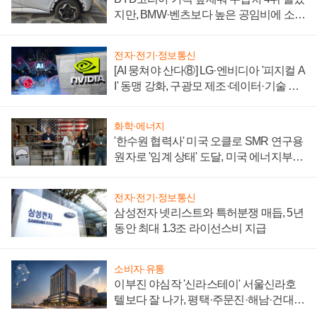
지만, BMW·벤츠보다 높은 공임비에 소비
자 불만 폭발
전자·전기·정보통신
[AI 뭉쳐야 산다⑧] LG·엔비디아 '피지컬 A
I' 동맹 강화, 구광모 제조·데이터·기술 결
집해 종합 로보틱스 기업으로
화학·에너지
'한수원 협력사' 미국 오클로 SMR 연구용
원자로 '임계 상태' 도달, 미국 에너지부
"중요한 이정표"
전자·전기·정보통신
삼성전자 넷리스트와 특허분쟁 매듭, 5년
동안 최대 1.3조 라이선스비 지급
소비자·유통
이부진 야심작 '신라스테이' 서울신라호
텔보다 잘 나가, 평택·주문진·해남·건대로
성장판 더 넓힌다