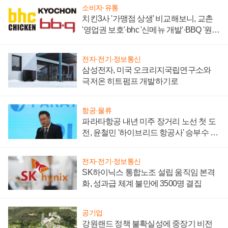
소비자·유통
치킨3사 '가맹점 상생' 비교해보니, 교촌
'영업권 보호'·bhc '신메뉴 개발'·BBQ '원가
부담'
전자·전기·정보통신
삼성전자, 미국 오크리지국립연구소와
극저온 히트펌프 개발하기로
항공·물류
파라타항공 내년 미주 장거리 노선 첫 도
전, 윤철민 '하이브리드 항공사' 승부수 통
할까
전자·전기·정보통신
SK하이닉스 통합노조 설립 움직임 본격
화, 성과급 체계 불만에 3500명 결집
공기업
강원랜드 정책 불확실성에 중장기 비전