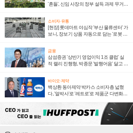
'흔들', 신임 사장의 정부 설득 과제 무거워
져
소비자·유통
[현장] 롯데마트 야심작 '부산 물류센터' 가
보니, 장보기 상품 자동으로 담는 '로봇 40
0대' 장관
금융
삼섬증권 '상반기 영업이익 1조 클럽' 실
적 랠리 진행형, 박종문 '발행어음' 달고 연
임 향하나
바이오·제약
백상환 동아제약 박카스 소비자층 넓혔
다, '얼박사'로 '레트로'로 제품군 다변화
주효