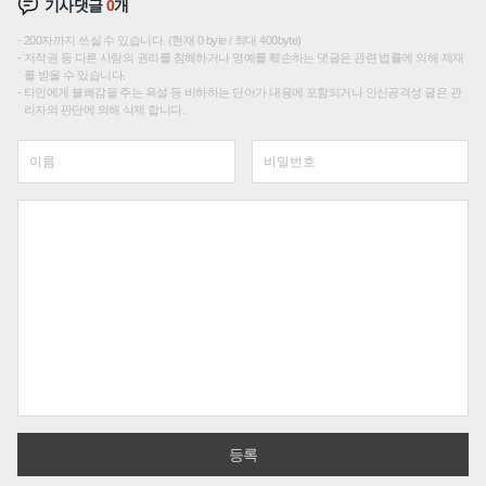
기사댓글
0
개
200자까지 쓰실 수 있습니다. (현재 0 byte / 최대 400byte)
저작권 등 다른 사람의 권리를 침해하거나 명예를 훼손하는 댓글은 관련 법률에 의해 제재
를 받을 수 있습니다.
타인에게 불쾌감을 주는 욕설 등 비하하는 단어가 내용에 포함되거나 인신공격성 글은 관
리자의 판단에 의해 삭제 합니다.