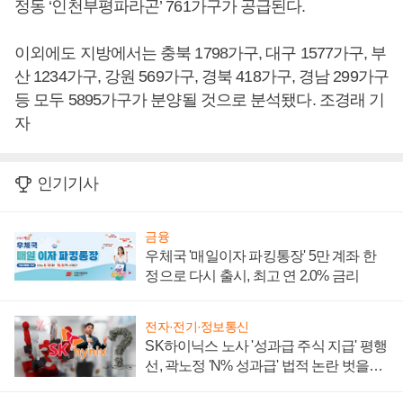
정동 ‘인천부평파라곤’ 761가구가 공급된다.
이외에도 지방에서는 충북 1798가구, 대구 1577가구, 부
산 1234가구, 강원 569가구, 경북 418가구, 경남 299가구
등 모두 5895가구가 분양될 것으로 분석됐다. 조경래 기
자
인기기사
금융
우체국 '매일이자 파킹통장' 5만 계좌 한
정으로 다시 출시, 최고 연 2.0% 금리
전자·전기·정보통신
SK하이닉스 노사 '성과급 주식 지급' 평행
선, 곽노정 'N% 성과급' 법적 논란 벗을지
주목