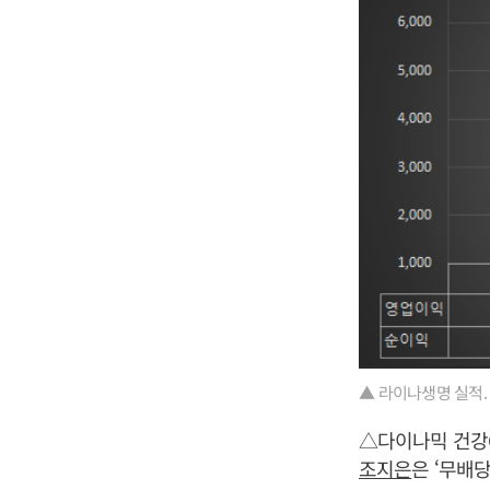
▲ 라이나생명 실적.
△다이나믹 건강
조지은
은 ‘무배