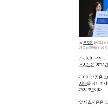
▲
조지은
라이나생명 
자중심경영(CCM) 
△라이나생명 대
조지은
은 202
라이나생명은 20
지은
을 사내이사에
까지 3년이다.
앞서
조지은
은 