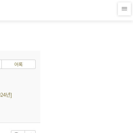
어록
24년]