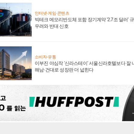
인터넷·게임·콘텐츠
빅테크 메모리반도체 포함 장기계약 '2.7조 달러' 규모
우려와 반대 신호
소비자·유통
이부진 야심작 '신라스테이' 서울신라호텔보다 잘 나
해남·건대로 성장판 더 넓힌다