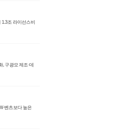
 1.3조 라이선스비
강화, 구광모 제조·데
MW·벤츠보다 높은