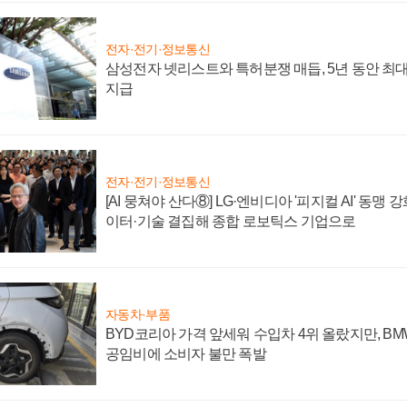
전자·전기·정보통신
삼성전자 넷리스트와 특허분쟁 매듭, 5년 동안 최대
지급
전자·전기·정보통신
[AI 뭉쳐야 산다⑧] LG·엔비디아 '피지컬 AI' 동맹 
이터·기술 결집해 종합 로보틱스 기업으로
자동차·부품
BYD코리아 가격 앞세워 수입차 4위 올랐지만, B
공임비에 소비자 불만 폭발