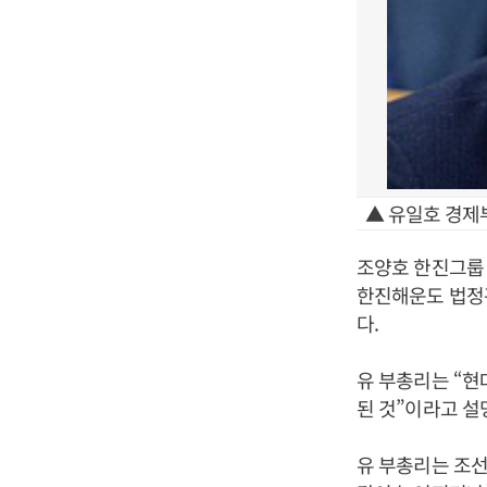
▲ 유일호 경제
조양호 한진그룹
한진해운도 법정
다.
유 부총리는 “현
된 것”이라고 설
유 부총리는 조선