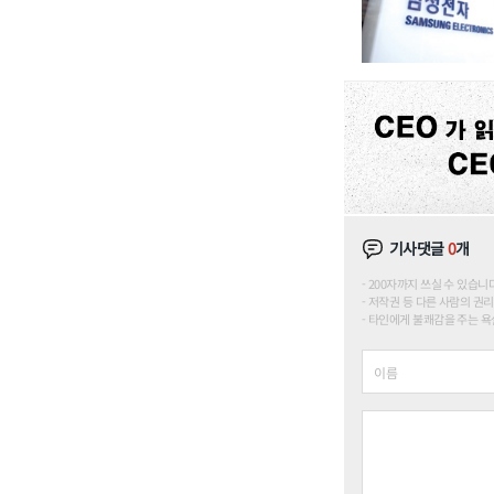
기사댓글
0
개
200자까지 쓰실 수 있습니다. (
저작권 등 다른 사람의 권리
타인에게 불쾌감을 주는 욕설