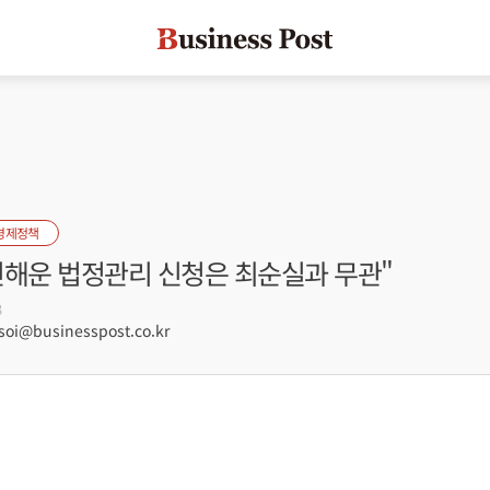
경제정책
진해운 법정관리 신청은 최순실과 무관"
3
oi@businesspost.co.kr