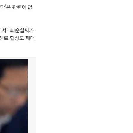
단’은 관련이 없
에서 “최순실씨가
선료 협상도 제대