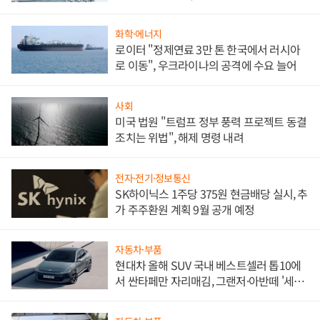
문"
화학·에너지
로이터 "정제연료 3만 톤 한국에서 러시아
로 이동", 우크라이나의 공격에 수요 늘어
사회
미국 법원 "트럼프 정부 풍력 프로젝트 동결
조치는 위법", 해제 명령 내려
전자·전기·정보통신
SK하이닉스 1주당 375원 현금배당 실시, 추
가 주주환원 계획 9월 공개 예정
자동차·부품
현대차 올해 SUV 국내 베스트셀러 톱10에
서 싼타페만 자리매김, 그랜저·아반떼 '세단
쌍끌이'로 내수 방어