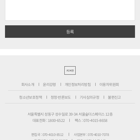
PC버전
회사소개
윤리강령
개인정보처리방침
이용자위원회
청소년보호정책
정정·반론보도
기사심의규정
불편신고
서울특별시 성동구 성수일로 39-34 서울숲더스페이스 12층
대표전화 : 1800-6522
팩스 : 070-4015-8658
편집국 : 070-4010-8512
사업본부 : 070-4010-7078