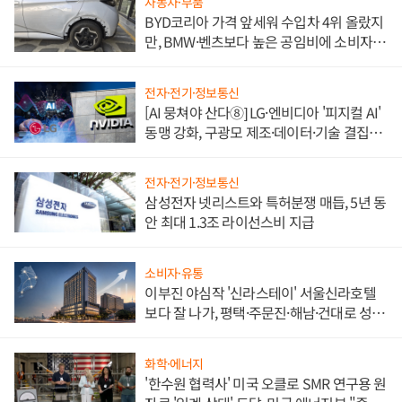
자동차·부품
BYD코리아 가격 앞세워 수입차 4위 올랐지
만, BMW·벤츠보다 높은 공임비에 소비자
불만 폭발
전자·전기·정보통신
[AI 뭉쳐야 산다⑧] LG·엔비디아 '피지컬 AI'
동맹 강화, 구광모 제조·데이터·기술 결집
해 종합 로보틱스 기업으로
전자·전기·정보통신
삼성전자 넷리스트와 특허분쟁 매듭, 5년 동
안 최대 1.3조 라이선스비 지급
소비자·유통
이부진 야심작 '신라스테이' 서울신라호텔
보다 잘 나가, 평택·주문진·해남·건대로 성
장판 더 넓힌다
화학·에너지
'한수원 협력사' 미국 오클로 SMR 연구용 원