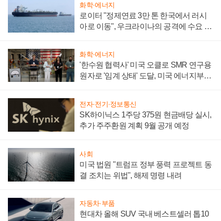
화학·에너지
로이터 "정제연료 3만 톤 한국에서 러시
아로 이동", 우크라이나의 공격에 수요 늘
어
화학·에너지
'한수원 협력사' 미국 오클로 SMR 연구용
원자로 '임계 상태' 도달, 미국 에너지부
"중요한 이정표"
전자·전기·정보통신
SK하이닉스 1주당 375원 현금배당 실시,
추가 주주환원 계획 9월 공개 예정
사회
미국 법원 "트럼프 정부 풍력 프로젝트 동
결 조치는 위법", 해제 명령 내려
자동차·부품
현대차 올해 SUV 국내 베스트셀러 톱10