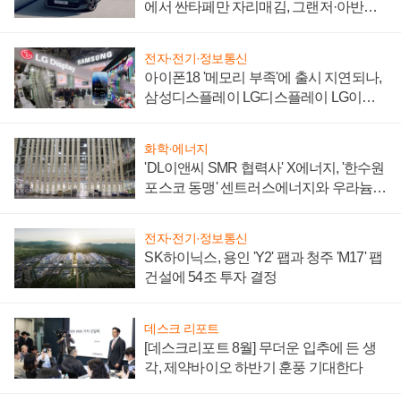
에서 싼타페만 자리매김, 그랜저·아반떼
'세단 쌍끌이'로 내수 방어
전자·전기·정보통신
아이폰18 '메모리 부족'에 출시 지연되나,
삼성디스플레이 LG디스플레이 LG이노
텍 '탈애플' 수익 다각화 속도
화학·에너지
'DL이앤씨 SMR 협력사' X에너지, '한수원
포스코 동맹' 센트러스에너지와 우라늄
계약 체결
전자·전기·정보통신
SK하이닉스, 용인 'Y2' 팹과 청주 'M17' 팹
건설에 54조 투자 결정
데스크 리포트
[데스크리포트 8월] 무더운 입추에 든 생
각, 제약바이오 하반기 훈풍 기대한다