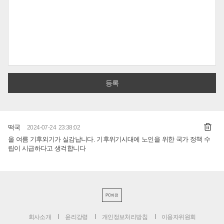
떡국
2024-07-24 23:38:02
올 여름 기후외기가 실감납니다. 기후위기시대에 노인을 위한 국가 정책 수
립이 시급하다고 생걱합니다
PC버전
회사소개
윤리강령
개인정보처리방침
이용자위원회