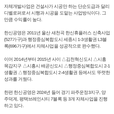
자체개발사업은 건설사가 시공만 하는 단순도급과 달리
디벨로퍼로서 시행과 시공을 도맡는 사업방식이다. 그
만큼 수익률이 높다.
한신공영은 2011년 울산 새천곡 한신휴플러스 신축사업
(527가구)과 행정중심복합도시 세종시 1-3생활권 L3블
록(696가구)에서 자체사업을 성공적으로 완수했다.
이어 2014년부터 2015년 사이 △김천혁신도시 △시흥
목감지구 △시흥시 배곧신도시 △행정중심복합도시 2-1
생활권 △행정중심복합도시 2-4생활권 등에서도 뚜렷한
성과를 거뒀다.
한편 한신공영은 2024년 들어 경기 파주운정3지구, 양
주덕계, 평택브레인시티 7블록 등 3개 자체사업을 진행
하고 있다.