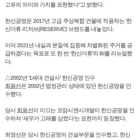
고유의 의미와 가치를 표현했다"고 밝혔다.
한신공영은 2017년 고급 주상복합 건물에 적용하는 '한
신더휴 리저브(RESERVE)' 브랜드를 내놓았다.
이어 2021년 내실과 본질에 집중해 차별화된 주거를 공
급하겠다는 목표로 또 한 번 '한신더휴'의 BI를 리뉴얼했
다.
△2002년 '1세대 건설사' 한신공영 인수
최용선
은 2002년 법정관리 상태에 있던 한신공영을 인
수했다.
당시
최용선
이 이끄는 코암시앤시개발이 한신공영을 인
수하자 '새우가 고래를 삼켰다'는 표현까지 등장했다.
최영선은 당시 한신공영의 건설부문을 인수했고, 한신