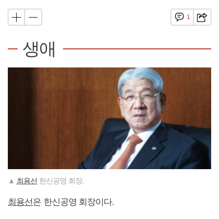
1
생애
▲
최용선
한신공영 회장.
최용선
은 한신공영 회장이다.