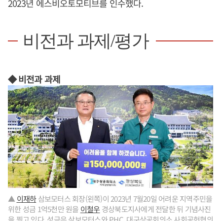
2023년 에스비오토모티브를 인수했다.
비전과 과제/평가
◆ 비전과 과제
▲
이재하
삼보모터스 회장(왼쪽)이 2023년 7월20일 어려운 지역주민을
위한 성금 1억5천만 원을
이철우
경상북도지사에게 전달한 뒤 기념사진
을 찍고 있다. 성금은 삼보모터스와 PHC, 대구상공회의소 사회공헌협의