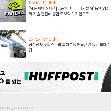
전자·전기·정보통신
[AI 뭉쳐야 산다⑧] LG·엔비디아 '피지컬 AI' 동맹 강
터·기술 결집해 종합 로보틱스 기업으로
전자·전기·정보통신
삼성전자 넷리스트와 특허분쟁 매듭, 5년 동안 최대 1
급
현재 0 byte / 최대 400byte)