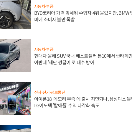
자동차·부품
BYD코리아 가격 앞세워 수입차 4위 올랐지만, BMW
비에 소비자 불만 폭발
자동차·부품
현대차 올해 SUV 국내 베스트셀러 톱10에서 싼타페만
아반떼 '세단 쌍끌이'로 내수 방어
전자·전기·정보통신
아이폰18 '메모리 부족'에 출시 지연되나, 삼성디스
LG이노텍 '탈애플' 수익 다각화 속도