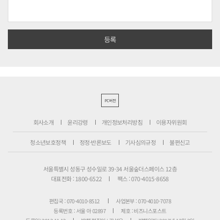
PC버전
회사소개
윤리강령
개인정보처리방침
이용자위원회
청소년보호정책
정정·반론보도
기사심의규정
불편신고
서울특별시 성동구 성수일로 39-34 서울숲더스페이스 12층
대표전화 : 1800-6522
팩스 : 070-4015-8658
편집국 : 070-4010-8512
사업본부 : 070-4010-7078
등록번호 : 서울 아 02897
제호 : 비즈니스포스트