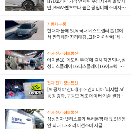
BYD코리아 가격 앞세워 수입차 4위 올랐지
만, BMW·벤츠보다 높은 공임비에 소비자
불만 폭발
자동차·부품
현대차 올해 SUV 국내 베스트셀러 톱10에
서 싼타페만 자리매김, 그랜저·아반떼 '세단
쌍끌이'로 내수 방어
전자·전기·정보통신
아이폰18 '메모리 부족'에 출시 지연되나, 삼
성디스플레이 LG디스플레이 LG이노텍 '탈
애플' 수익 다각화 속도
전자·전기·정보통신
[AI 뭉쳐야 산다⑧] LG·엔비디아 '피지컬 AI'
동맹 강화, 구광모 제조·데이터·기술 결집
해 종합 로보틱스 기업으로
전자·전기·정보통신
삼성전자 넷리스트와 특허분쟁 매듭, 5년 동
안 최대 1.3조 라이선스비 지급