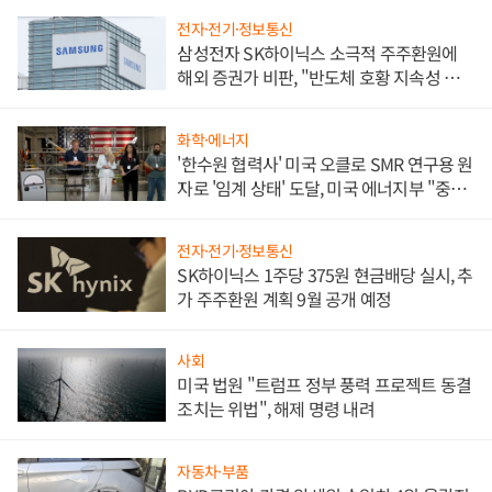
전자·전기·정보통신
삼성전자 SK하이닉스 소극적 주주환원에
해외 증권가 비판, "반도체 호황 지속성 의
문"
화학·에너지
'한수원 협력사' 미국 오클로 SMR 연구용 원
자로 '임계 상태' 도달, 미국 에너지부 "중요
한 이정표"
전자·전기·정보통신
SK하이닉스 1주당 375원 현금배당 실시, 추
가 주주환원 계획 9월 공개 예정
사회
미국 법원 "트럼프 정부 풍력 프로젝트 동결
조치는 위법", 해제 명령 내려
자동차·부품