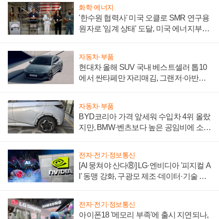
화학·에너지
'한수원 협력사' 미국 오클로 SMR 연구용
원자로 '임계 상태' 도달, 미국 에너지부
"중요한 이정표"
자동차·부품
현대차 올해 SUV 국내 베스트셀러 톱10
에서 싼타페만 자리매김, 그랜저·아반떼
'세단 쌍끌이'로 내수 방어
자동차·부품
BYD코리아 가격 앞세워 수입차 4위 올랐
지만, BMW·벤츠보다 높은 공임비에 소비
자 불만 폭발
전자·전기·정보통신
[AI 뭉쳐야 산다⑧] LG·엔비디아 '피지컬 A
I' 동맹 강화, 구광모 제조·데이터·기술 결
집해 종합 로보틱스 기업으로
전자·전기·정보통신
아이폰18 '메모리 부족'에 출시 지연되나,