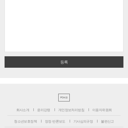
PC버전
회사소개
윤리강령
개인정보처리방침
이용자위원회
청소년보호정책
정정·반론보도
기사심의규정
불편신고