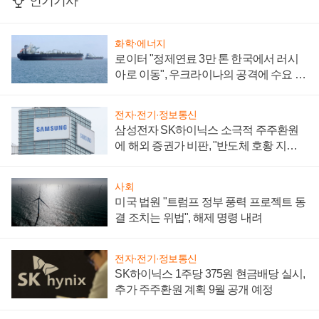
인기기사
화학·에너지
로이터 "정제연료 3만 톤 한국에서 러시
아로 이동", 우크라이나의 공격에 수요 늘
어
전자·전기·정보통신
삼성전자 SK하이닉스 소극적 주주환원
에 해외 증권가 비판, "반도체 호황 지속
성 의문"
사회
미국 법원 "트럼프 정부 풍력 프로젝트 동
결 조치는 위법", 해제 명령 내려
전자·전기·정보통신
SK하이닉스 1주당 375원 현금배당 실시,
추가 주주환원 계획 9월 공개 예정