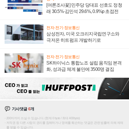
[여론조사꽃] 민주당 당대표 선호도 정청
래 30.5%·김민석 29.6%, 0.9%p 초접전
전자·전기·정보통신
삼성전자, 미국 오크리지국립연구소와
극저온 히트펌프 개발하기로
전자·전기·정보통신
SK하이닉스 통합노조 설립 움직임 본격
화, 성과급 체계 불만에 3500명 결집
기사댓글
0
개
200자까지 쓰실 수 있습니다. (현재 0 byte / 최대 400byte)
저작권 등 다른 사람의 권리를 침해하거나 명예를 훼손하는 댓글은 관련 법률에 의해 제재
를 받을 수 있습니다.