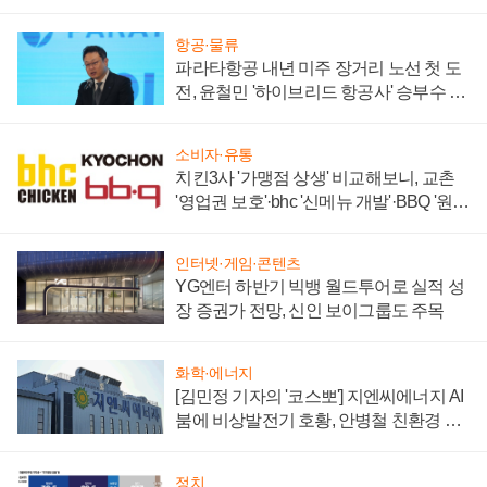
주목
항공·물류
파라타항공 내년 미주 장거리 노선 첫 도
전, 윤철민 '하이브리드 항공사' 승부수 통
할까
소비자·유통
치킨3사 '가맹점 상생' 비교해보니, 교촌
'영업권 보호'·bhc '신메뉴 개발'·BBQ '원가
부담'
인터넷·게임·콘텐츠
YG엔터 하반기 빅뱅 월드투어로 실적 성
장 증권가 전망, 신인 보이그룹도 주목
화학·에너지
[김민정 기자의 '코스뽀'] 지엔씨에너지 AI
붐에 비상발전기 호황, 안병철 친환경 에
너지 발전전문기업 향한다
정치