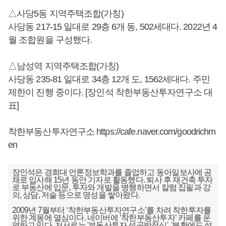
△사당5동 지역주택조합(가칭)
사당동 217-15 일대로 29층 6개 동, 502세대다. 2022년 4
월 조합원을 구성했다.
△남성역 지역주택조합(가칭)
사당동 235-81 일대로 34층 12개 도, 1562세대다. 주민
제한이 진행 중이다. [장인석 착한부동산투자연구소 대
표]
착한부동산투자연구소
https://cafe.naver.com/goodrichm
en
장인석은 경희대 언론정보학과를 졸업하고 동아일보사에 공
채로 입사해 15년 동안 기자로 활동했다. 퇴사 후 재건축 투자
로 부동산에 입문, 투자와 개발을 병행하면서 칼럼 집필과 강
의, 상담, 저술 등으로 명성을 쌓아왔다.
2009년 7월부터 ‘착한부동산투자연구소’를 차려 착한투자를
위한 계몽에 열심이다. 네이버에 ‘착한부동산투자’ 카페를 운
영하고 있다. 저서로는 '부동산투자 성공방정식', '불황에도 성