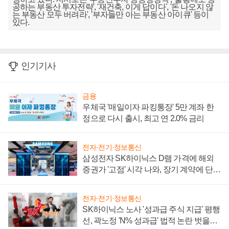
공하는 부동산 투자전략', '재건축, 이게 답이다', '돈 나오지 않
는 부동산 모두 버려라', '부자들만 아는 부동산 아이큐' 등이
있다.
인기기사
금융
우체국 '매일이자 파킹통장' 5만 계좌 한
정으로 다시 출시, 최고 연 2.0% 금리
전자·전기·정보통신
삼성전자 SK하이닉스 D램 가격에 해외
증권가 '고점' 시각 나와, 장기 계약에 단점
부각
전자·전기·정보통신
SK하이닉스 노사 '성과급 주식 지급' 평행
선, 곽노정 'N% 성과급' 법적 논란 벗을지