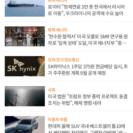
로이터 "정제연료 3만 톤 한국에서 러시아
로 이동", 우크라이나의 공격에 수요 늘어
화학·에너지
'한수원 협력사' 미국 오클로 SMR 연구용 원
자로 '임계 상태' 도달, 미국 에너지부 "중요
한 이정표"
전자·전기·정보통신
SK하이닉스 1주당 375원 현금배당 실시, 추
가 주주환원 계획 9월 공개 예정
사회
미국 법원 "트럼프 정부 풍력 프로젝트 동결
조치는 위법", 해제 명령 내려
자동차·부품
현대차 올해 SUV 국내 베스트셀러 톱10에
서 싼타페만 자리매김, 그랜저·아반떼 '세단