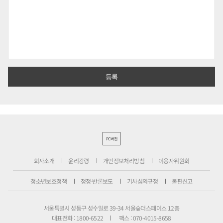
PC버전
회사소개
윤리강령
개인정보처리방침
이용자위원회
청소년보호정책
정정·반론보도
기사심의규정
불편신고
서울특별시 성동구 성수일로 39-34 서울숲더스페이스 12층
대표전화 : 1800-6522
팩스 : 070-4015-8658