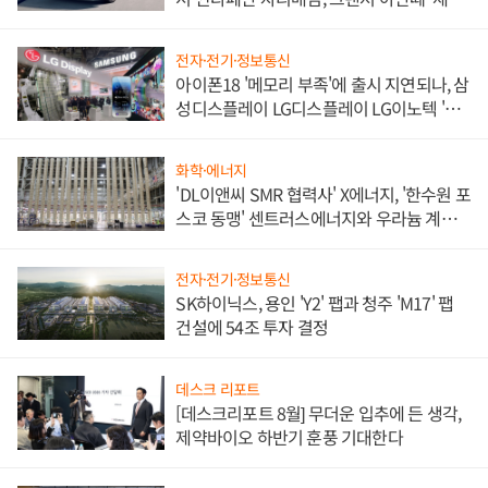
쌍끌이'로 내수 방어
전자·전기·정보통신
아이폰18 '메모리 부족'에 출시 지연되나, 삼
성디스플레이 LG디스플레이 LG이노텍 '탈
애플' 수익 다각화 속도
화학·에너지
'DL이앤씨 SMR 협력사' X에너지, '한수원 포
스코 동맹' 센트러스에너지와 우라늄 계약
체결
전자·전기·정보통신
SK하이닉스, 용인 'Y2' 팹과 청주 'M17' 팹
건설에 54조 투자 결정
데스크 리포트
[데스크리포트 8월] 무더운 입추에 든 생각,
제약바이오 하반기 훈풍 기대한다