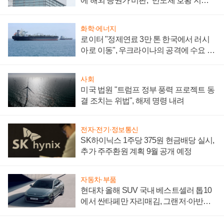
에 해외 증권가 비판, "반도체 호황 지속
성 의문"
화학·에너지
로이터 "정제연료 3만 톤 한국에서 러시
아로 이동", 우크라이나의 공격에 수요 늘
어
사회
미국 법원 "트럼프 정부 풍력 프로젝트 동
결 조치는 위법", 해제 명령 내려
전자·전기·정보통신
SK하이닉스 1주당 375원 현금배당 실시,
추가 주주환원 계획 9월 공개 예정
자동차·부품
현대차 올해 SUV 국내 베스트셀러 톱10
에서 싼타페만 자리매김, 그랜저·아반떼
'세단 쌍끌이'로 내수 방어