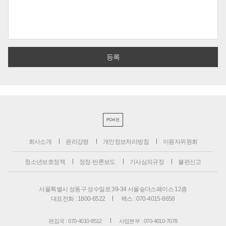
PC버전
회사소개
윤리강령
개인정보처리방침
이용자위원회
청소년보호정책
정정·반론보도
기사심의규정
불편신고
서울특별시 성동구 성수일로 39-34 서울숲더스페이스 12층
대표전화 : 1800-6522
팩스 : 070-4015-8658
편집국 : 070-4010-8512
사업본부 : 070-4010-7078