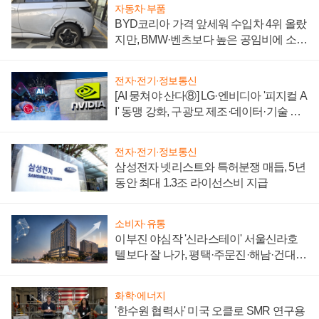
자동차·부품
BYD코리아 가격 앞세워 수입차 4위 올랐
지만, BMW·벤츠보다 높은 공임비에 소비
자 불만 폭발
전자·전기·정보통신
[AI 뭉쳐야 산다⑧] LG·엔비디아 '피지컬 A
I' 동맹 강화, 구광모 제조·데이터·기술 결
집해 종합 로보틱스 기업으로
전자·전기·정보통신
삼성전자 넷리스트와 특허분쟁 매듭, 5년
동안 최대 1.3조 라이선스비 지급
소비자·유통
이부진 야심작 '신라스테이' 서울신라호
텔보다 잘 나가, 평택·주문진·해남·건대로
성장판 더 넓힌다
화학·에너지
'한수원 협력사' 미국 오클로 SMR 연구용