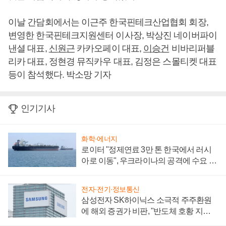
이날 간담회에서는 이근주 한국핀테크산업협회 회장,
변영한 한국핀테크지원센터 이사장, 박상진 네이버파이
낸셜 대표,
신원근
카카오페이 대표,
이승건
비바리퍼블
리카 대표, 정현경 뮤직카우 대표, 김정은 스몰티켓 대표
등이 참석했다. 박소망 기자
인기기사
화학·에너지
로이터 "정제연료 3만 톤 한국에서 러시
아로 이동", 우크라이나의 공격에 수요 늘
어
전자·전기·정보통신
삼성전자 SK하이닉스 소극적 주주환원
에 해외 증권가 비판, "반도체 호황 지속
성 의문"