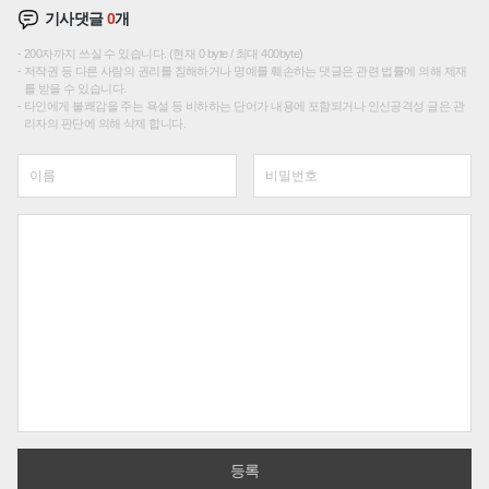
기사댓글
0
개
200자까지 쓰실 수 있습니다. (현재 0 byte / 최대 400byte)
저작권 등 다른 사람의 권리를 침해하거나 명예를 훼손하는 댓글은 관련 법률에 의해 제재
를 받을 수 있습니다.
타인에게 불쾌감을 주는 욕설 등 비하하는 단어가 내용에 포함되거나 인신공격성 글은 관
리자의 판단에 의해 삭제 합니다.