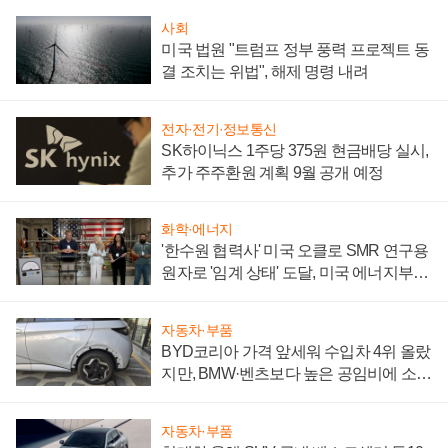
사회
미국 법원 "트럼프 정부 풍력 프로젝트 동
결 조치는 위법", 해제 명령 내려
전자·전기·정보통신
SK하이닉스 1주당 375원 현금배당 실시,
추가 주주환원 계획 9월 공개 예정
화학·에너지
'한수원 협력사' 미국 오클로 SMR 연구용
원자로 '임계 상태' 도달, 미국 에너지부
"중요한 이정표"
자동차·부품
BYD코리아 가격 앞세워 수입차 4위 올랐
지만, BMW·벤츠보다 높은 공임비에 소비
자 불만 폭발
자동차·부품