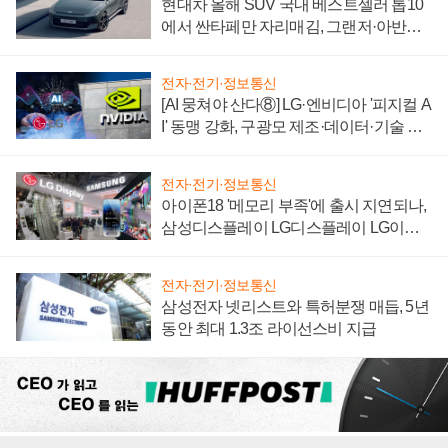
현대차 올해 SUV 국내 베스트셀러 톱10
에서 싼타페만 자리매김, 그랜저·아반떼
'세단 쌍끌이'로 내수 방어
전자·전기·정보통신
[AI 뭉쳐야 산다⑧] LG·엔비디아 '피지컬 A
I' 동맹 강화, 구광모 제조·데이터·기술 결
집해 종합 로보틱스 기업으로
전자·전기·정보통신
아이폰18 '메모리 부족'에 출시 지연되나,
삼성디스플레이 LG디스플레이 LG이노
텍 '탈애플' 수익 다각화 속도
전자·전기·정보통신
삼성전자 넷리스트와 특허분쟁 매듭, 5년
동안 최대 1.3조 라이선스비 지급