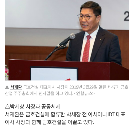
▲
서재환
금호건설 대표이사 사장이 2019년 3월29일 열린 제47기 금호
산업 주주총회에서 인사말을 하고 있다. <연합뉴스>
△
박세창
사장과 공동체제
서재환
은 금호건설에 합류한
박세창
전 아시아나IDT 대표
이사 사장과 함께 금호건설을 이끌고 있다.