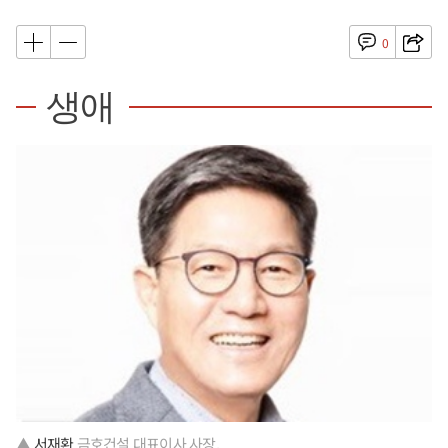
0
생애
▲
서재환
금호건설 대표이사 사장.