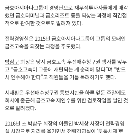
금호아시아나그룹이 경영난으로 재무적투자자들에게 매각
했던 금호터미널과 금호리조트 등을 되찾는 과정에 직간접
적으로 관여한 것으로도 알려져 있다.
전략경영실은 2015년 금호아시아나그룹이 그룹의 모태인
금호고속을 되찾는 과정을 주도했다.
박삼구
회장은 당시 금호고속 우선매수청구권 행사를 앞두
고 “금호고속이 그룹에 재편되는 게 순리에 맞다”며 “반드
시 인수해야 한다”고 직원들을 거듭 독려하기도 했다.
서재환
은 우선매수청구권 통보시한을 하루 앞둔 주말에도
회사에 출근해 금호고속 재인수를 위한 검토작업을 벌인 것
으로 알려졌다.
2016년 초
박삼구
회장의 아들인
박세창
사장이 전략경영
실 사장으로 자리를 옮기면서 전략경영실이 ‘투톱체제’로