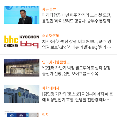
목
항공·물류
파라타항공 내년 미주 장거리 노선 첫 도전,
윤철민 '하이브리드 항공사' 승부수 통할까
소비자·유통
치킨3사 '가맹점 상생' 비교해보니, 교촌 '영
업권 보호'·bhc '신메뉴 개발'·BBQ '원가 부
담'
인터넷·게임·콘텐츠
YG엔터 하반기 빅뱅 월드투어로 실적 성장
증권가 전망, 신인 보이그룹도 주목
화학·에너지
[김민정 기자의 '코스뽀'] 지엔씨에너지 AI 붐
에 비상발전기 호황, 안병철 친환경 에너지
발전전문기업 향한다
정치