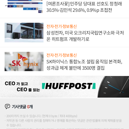
[여론조사꽃] 민주당 당대표 선호도 정청래
30.5%·김민석 29.6%, 0.9%p 초접전
전자·전기·정보통신
삼성전자, 미국 오크리지국립연구소와 극저
온 히트펌프 개발하기로
전자·전기·정보통신
SK하이닉스 통합노조 설립 움직임 본격화,
성과급 체계 불만에 3500명 결집
기사댓글
0
개
200자까지 쓰실 수 있습니다. (현재 0 byte / 최대 400byte)
저작권 등 다른 사람의 권리를 침해하거나 명예를 훼손하는 댓글은 관련 법률에 의해 제재를 받을
수 있습니다.