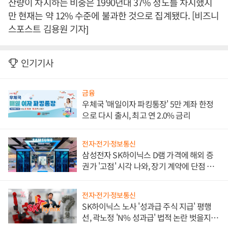
산량이 차지하는 비중은 1990년대 37% 정도를 차지했지
만 현재는 약 12% 수준에 불과한 것으로 집계됐다. [비즈니
스포스트 김용원 기자]
인기기사
금융
우체국 '매일이자 파킹통장' 5만 계좌 한정
으로 다시 출시, 최고 연 2.0% 금리
전자·전기·정보통신
삼성전자 SK하이닉스 D램 가격에 해외 증
권가 '고점' 시각 나와, 장기 계약에 단점 부
각
전자·전기·정보통신
SK하이닉스 노사 '성과급 주식 지급' 평행
선, 곽노정 'N% 성과급' 법적 논란 벗을지 주