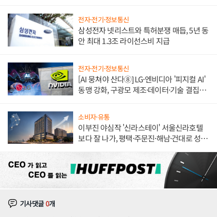
도권 갈린다
전자·전기·정보통신
삼성전자 넷리스트와 특허분쟁 매듭, 5년 동
안 최대 1.3조 라이선스비 지급
전자·전기·정보통신
[AI 뭉쳐야 산다⑧] LG·엔비디아 '피지컬 AI'
동맹 강화, 구광모 제조·데이터·기술 결집
해 종합 로보틱스 기업으로
소비자·유통
이부진 야심작 '신라스테이' 서울신라호텔
보다 잘 나가, 평택·주문진·해남·건대로 성
장판 더 넓힌다
기사댓글
0
개