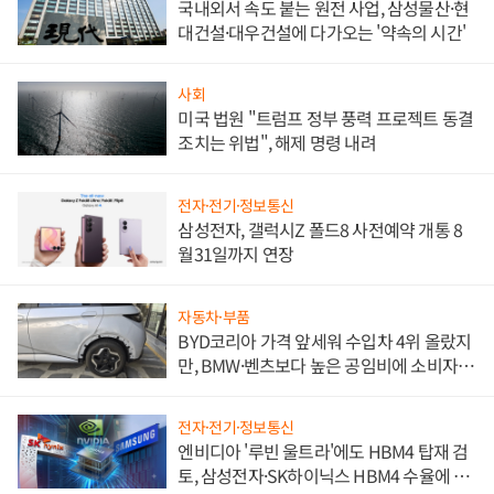
국내외서 속도 붙는 원전 사업, 삼성물산·현
대건설·대우건설에 다가오는 '약속의 시간'
사회
미국 법원 "트럼프 정부 풍력 프로젝트 동결
조치는 위법", 해제 명령 내려
전자·전기·정보통신
삼성전자, 갤럭시Z 폴드8 사전예약 개통 8
월31일까지 연장
자동차·부품
BYD코리아 가격 앞세워 수입차 4위 올랐지
만, BMW·벤츠보다 높은 공임비에 소비자
불만 폭발
전자·전기·정보통신
엔비디아 '루빈 울트라'에도 HBM4 탑재 검
토, 삼성전자·SK하이닉스 HBM4 수율에 주