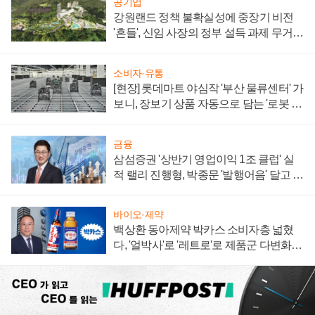
공기업
강원랜드 정책 불확실성에 중장기 비전
'흔들', 신임 사장의 정부 설득 과제 무거워
져
소비자·유통
[현장] 롯데마트 야심작 '부산 물류센터' 가
보니, 장보기 상품 자동으로 담는 '로봇 40
0대' 장관
금융
삼섬증권 '상반기 영업이익 1조 클럽' 실
적 랠리 진행형, 박종문 '발행어음' 달고 연
임 향하나
바이오·제약
백상환 동아제약 박카스 소비자층 넓혔
다, '얼박사'로 '레트로'로 제품군 다변화
주효