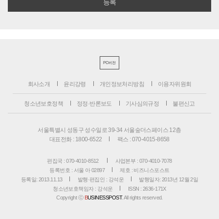
PC버전
회사소개
윤리강령
개인정보처리방침
이용자위원회
청소년보호정책
정정·반론보도
기사심의규정
불편신고
서울특별시 성동구 성수일로 39-34 서울숲더스페이스 12층
대표전화 : 1800-6522
팩스 : 070-4015-8658
편집국 : 070-4010-8512
사업본부 : 070-4010-7078
등록번호 : 서울 아 02897
제호 : 비즈니스포스트
등록일: 2013.11.13
발행·편집인 : 강석운
발행일자: 2013년 12월 2일
청소년보호책임자 : 강석운
ISSN : 2636-171X
Copyright ⓒ
B
USINESSPOST
. All rights reserved.