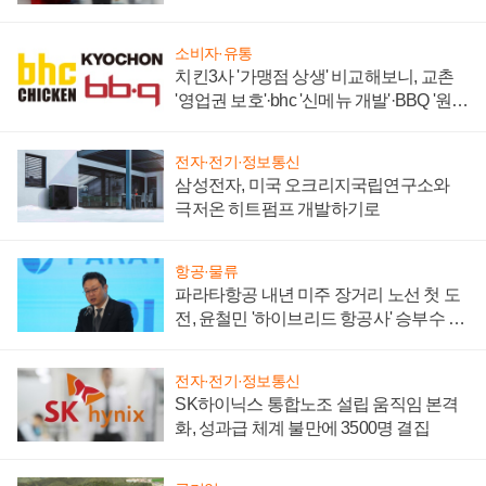
주목
소비자·유통
치킨3사 '가맹점 상생' 비교해보니, 교촌
'영업권 보호'·bhc '신메뉴 개발'·BBQ '원가
부담'
전자·전기·정보통신
삼성전자, 미국 오크리지국립연구소와
극저온 히트펌프 개발하기로
항공·물류
파라타항공 내년 미주 장거리 노선 첫 도
전, 윤철민 '하이브리드 항공사' 승부수 통
할까
전자·전기·정보통신
SK하이닉스 통합노조 설립 움직임 본격
화, 성과급 체계 불만에 3500명 결집