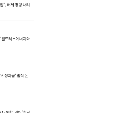
법", 해제 명령 내려
동맹' 센트러스에너지와
% 성과급' 법적 논
사 통합' 넘어 '한전