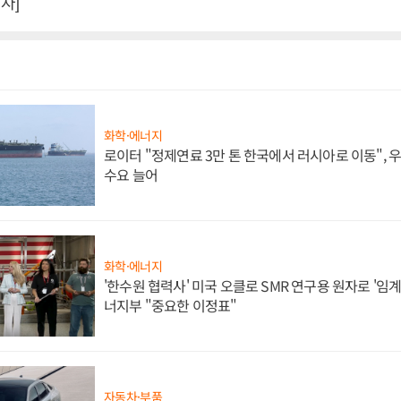
자]
화학·에너지
로이터 "정제연료 3만 톤 한국에서 러시아로 이동",
수요 늘어
화학·에너지
'한수원 협력사' 미국 오클로 SMR 연구용 원자로 '임계 
너지부 "중요한 이정표"
자동차·부품