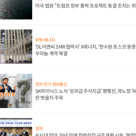
미국 법원 "트럼프 정부 풍력 프로젝트 동결 조치는 위
화학·에너지
'DL이앤씨 SMR 협력사' X에너지, '한수원 포스코 
우라늄 계약 체결
전자·전기·정보통신
SK하이닉스 노사 '성과급 주식지급' 평행선, 곽노정 'N
란 벗을지 주목
정치
AI시대 맞아 25년 만에 전력산업 구조개편 시동, '발전5