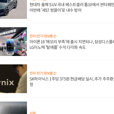
현대차 올해 SUV 국내 베스트셀러 톱10에서 싼타페만
아반떼 '세단 쌍끌이'로 내수 방어
전자·전기·정보통신
아이폰18 '메모리 부족'에 출시 지연되나, 삼성디스
LG이노텍 '탈애플' 수익 다각화 속도
전자·전기·정보통신
SK하이닉스 1주당 375원 현금배당 실시, 추가 주주환
정
사회