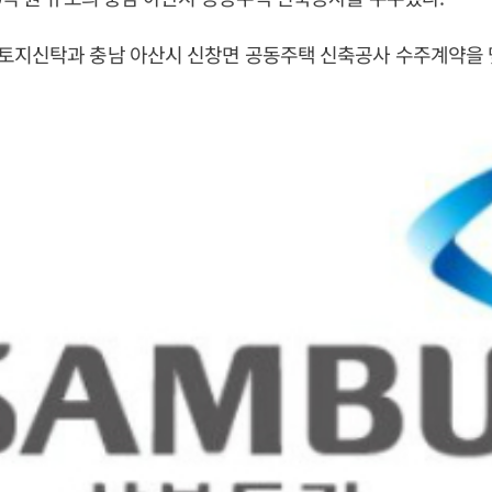
토지신탁과 충남 아산시 신창면 공동주택 신축공사 수주계약을 맺