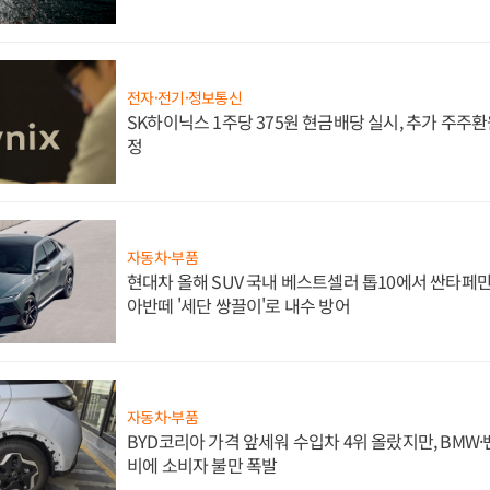
전자·전기·정보통신
SK하이닉스 1주당 375원 현금배당 실시, 추가 주주환
정
자동차·부품
현대차 올해 SUV 국내 베스트셀러 톱10에서 싼타페만
아반떼 '세단 쌍끌이'로 내수 방어
자동차·부품
BYD코리아 가격 앞세워 수입차 4위 올랐지만, BMW
비에 소비자 불만 폭발