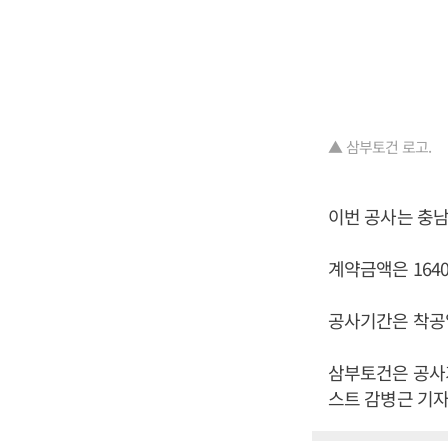
▲ 삼부토건 로고.
이번 공사는 충남
계약금액은 164
공사기간은 착공일
삼부토건은 공사기
스트 감병근 기자