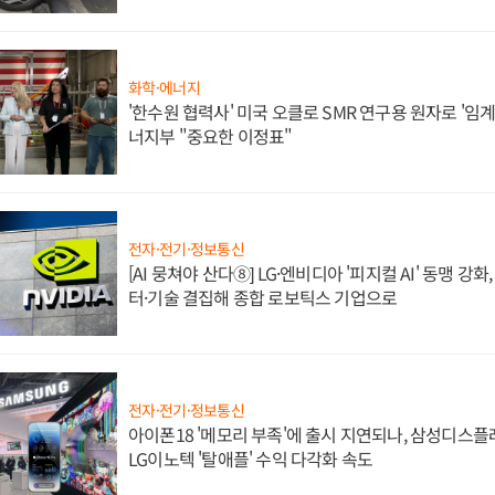
화학·에너지
'한수원 협력사' 미국 오클로 SMR 연구용 원자로 '임계 
너지부 "중요한 이정표"
전자·전기·정보통신
[AI 뭉쳐야 산다⑧] LG·엔비디아 '피지컬 AI' 동맹 강
터·기술 결집해 종합 로보틱스 기업으로
전자·전기·정보통신
아이폰18 '메모리 부족'에 출시 지연되나, 삼성디스
LG이노텍 '탈애플' 수익 다각화 속도