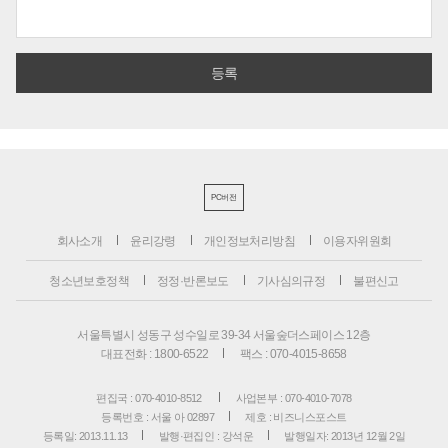
PC버전
회사소개
윤리강령
개인정보처리방침
이용자위원회
청소년보호정책
정정·반론보도
기사심의규정
불편신고
서울특별시 성동구 성수일로 39-34 서울숲더스페이스 12층
대표전화 : 1800-6522
팩스 : 070-4015-8658
편집국 : 070-4010-8512
사업본부 : 070-4010-7078
등록번호 : 서울 아 02897
제호 : 비즈니스포스트
등록일: 2013.11.13
발행·편집인 : 강석운
발행일자: 2013년 12월 2일