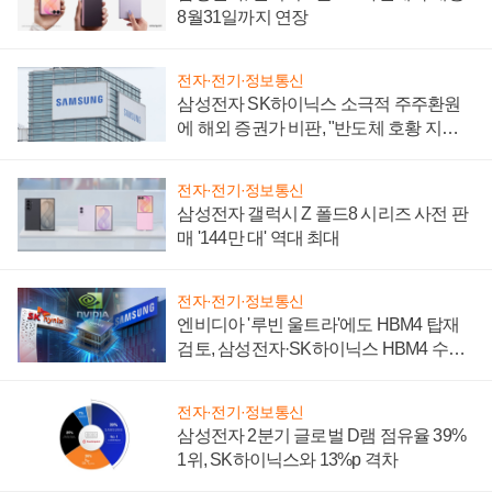
8월31일까지 연장
전자·전기·정보통신
삼성전자 SK하이닉스 소극적 주주환원
에 해외 증권가 비판, "반도체 호황 지속
성 의문"
전자·전기·정보통신
삼성전자 갤럭시 Z 폴드8 시리즈 사전 판
매 '144만 대' 역대 최대
전자·전기·정보통신
엔비디아 '루빈 울트라'에도 HBM4 탑재
검토, 삼성전자·SK하이닉스 HBM4 수율
에 주도권 갈린다
전자·전기·정보통신
삼성전자 2분기 글로벌 D램 점유율 39%
1위, SK하이닉스와 13%p 격차