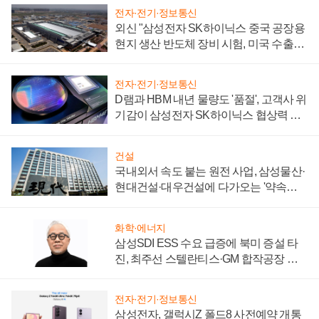
전자·전기·정보통신
외신 "삼성전자 SK하이닉스 중국 공장용
현지 생산 반도체 장비 시험, 미국 수출통
제 대비"
전자·전기·정보통신
D램과 HBM 내년 물량도 '품절', 고객사 위
기감이 삼성전자 SK하이닉스 협상력 더
키워
건설
국내외서 속도 붙는 원전 사업, 삼성물산·
현대건설·대우건설에 다가오는 '약속의
시간'
화학·에너지
삼성SDI ESS 수요 급증에 북미 증설 타
진, 최주선 스텔란티스·GM 합작공장 건
설 재추진하나
전자·전기·정보통신
삼성전자, 갤럭시Z 폴드8 사전예약 개통