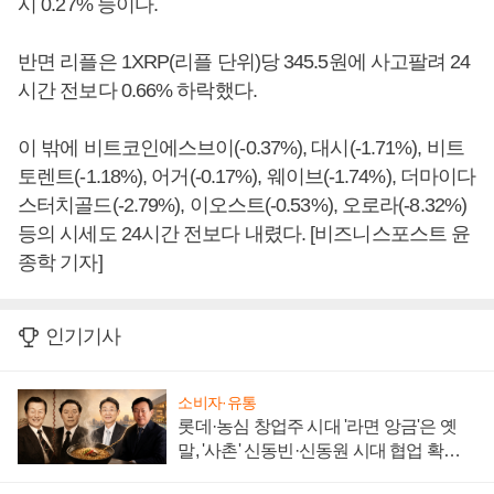
시 0.27% 등이다.
반면 리플은 1XRP(리플 단위)당 345.5원에 사고팔려 24
시간 전보다 0.66% 하락했다.
이 밖에 비트코인에스브이(-0.37%), 대시(-1.71%), 비트
토렌트(-1.18%), 어거(-0.17%), 웨이브(-1.74%), 더마이다
스터치골드(-2.79%), 이오스트(-0.53%), 오로라(-8.32%)
등의 시세도 24시간 전보다 내렸다. [비즈니스포스트 윤
종학 기자]
인기기사
소비자·유통
롯데·농심 창업주 시대 '라면 앙금'은 옛
말, '사촌' 신동빈·신동원 시대 협업 확대
일로