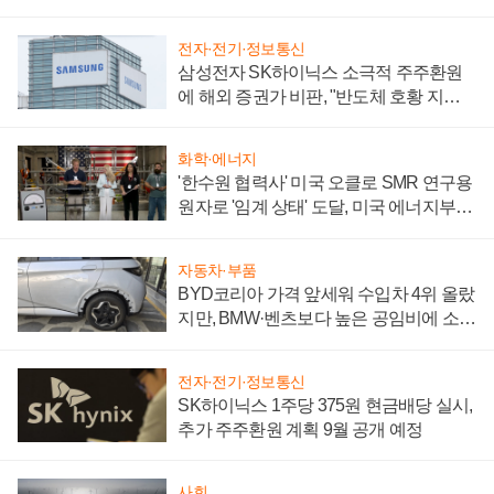
어
전자·전기·정보통신
삼성전자 SK하이닉스 소극적 주주환원
에 해외 증권가 비판, "반도체 호황 지속
성 의문"
화학·에너지
'한수원 협력사' 미국 오클로 SMR 연구용
원자로 '임계 상태' 도달, 미국 에너지부
"중요한 이정표"
자동차·부품
BYD코리아 가격 앞세워 수입차 4위 올랐
지만, BMW·벤츠보다 높은 공임비에 소비
자 불만 폭발
전자·전기·정보통신
SK하이닉스 1주당 375원 현금배당 실시,
추가 주주환원 계획 9월 공개 예정
사회