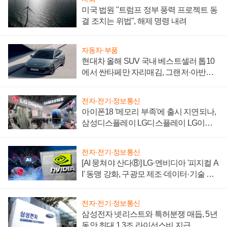
미국 법원 "트럼프 정부 풍력 프로젝트 동
결 조치는 위법", 해제 명령 내려
자동차·부품
현대차 올해 SUV 국내 베스트셀러 톱10
에서 싼타페만 자리매김, 그랜저·아반떼
'세단 쌍끌이'로 내수 방어
전자·전기·정보통신
아이폰18 '메모리 부족'에 출시 지연되나,
삼성디스플레이 LG디스플레이 LG이노
텍 '탈애플' 수익 다각화 속도
전자·전기·정보통신
[AI 뭉쳐야 산다⑧] LG·엔비디아 '피지컬 A
I' 동맹 강화, 구광모 제조·데이터·기술 결
집해 종합 로보틱스 기업으로
전자·전기·정보통신
삼성전자 넷리스트와 특허분쟁 매듭, 5년
동안 최대 1.3조 라이선스비 지급