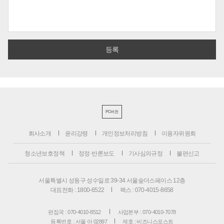
PC버전
회사소개
윤리강령
개인정보처리방침
이용자위원회
청소년보호정책
정정·반론보도
기사심의규정
불편신고
서울특별시 성동구 성수일로 39-34 서울숲더스페이스 12층
대표전화 : 1800-6522
팩스 : 070-4015-8658
편집국 : 070-4010-8512
사업본부 : 070-4010-7078
등록번호 : 서울 아 02897
제호 : 비즈니스포스트