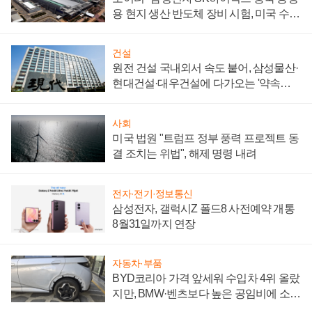
용 현지 생산 반도체 장비 시험, 미국 수출
통제 대비"
건설
원전 건설 국내외서 속도 붙어, 삼성물산·
현대건설·대우건설에 다가오는 '약속의
시간'
사회
미국 법원 "트럼프 정부 풍력 프로젝트 동
결 조치는 위법", 해제 명령 내려
전자·전기·정보통신
삼성전자, 갤럭시Z 폴드8 사전예약 개통
8월31일까지 연장
자동차·부품
BYD코리아 가격 앞세워 수입차 4위 올랐
지만, BMW·벤츠보다 높은 공임비에 소비
자 불만 폭발