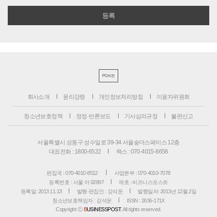
PC버전
회사소개
윤리강령
개인정보처리방침
이용자위원회
청소년보호정책
정정·반론보도
기사심의규정
불편신고
서울특별시 성동구 성수일로 39-34 서울숲더스페이스 12층
대표전화 : 1800-6522
팩스 : 070-4015-8658
편집국 : 070-4010-8512
사업본부 : 070-4010-7078
등록번호 : 서울 아 02897
제호 : 비즈니스포스트
등록일: 2013.11.13
발행·편집인 : 강석운
발행일자: 2013년 12월 2일
청소년보호책임자 : 강석운
ISSN : 2636-171X
Copyright ⓒ
B
USINESSPOST
. All rights reserved.