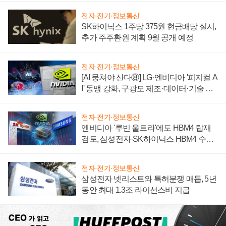
전자·전기·정보통신
SK하이닉스 1주당 375원 현금배당 실시,
추가 주주환원 계획 9월 공개 예정
전자·전기·정보통신
[AI 뭉쳐야 산다⑧] LG·엔비디아 '피지컬 A
I' 동맹 강화, 구광모 제조·데이터·기술 결
집해 종합 로보틱스 기업으로
전자·전기·정보통신
엔비디아 '루빈 울트라'에도 HBM4 탑재
검토, 삼성전자·SK하이닉스 HBM4 수율
에 주도권 갈린다
전자·전기·정보통신
삼성전자 넷리스트와 특허분쟁 매듭, 5년
동안 최대 1.3조 라이선스비 지급