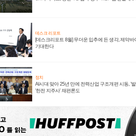
데스크 리포트
[데스크리포트 8월] 무더운 입추에 든 생각, 제약
기대한다
정치
AI시대 맞아 25년 만에 전력산업 구조개편 시동, '
'한전 지주사' 재편론도