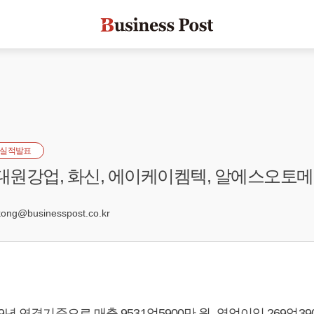
실적발표
 대원강업, 화신, 에이케이켐텍, 알에스오토
8
ng@businesspost.co.kr
년 연결기준으로 매출 9531억5900만 원, 영업이익 269억39