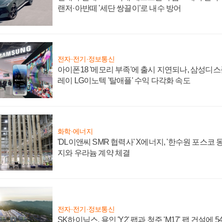
랜저·아반떼 '세단 쌍끌이'로 내수 방어
전자·전기·정보통신
아이폰18 '메모리 부족'에 출시 지연되나, 삼성디
레이 LG이노텍 '탈애플' 수익 다각화 속도
화학·에너지
'DL이앤씨 SMR 협력사' X에너지, '한수원 포스코
지와 우라늄 계약 체결
전자·전기·정보통신
SK하이닉스, 용인 'Y2' 팹과 청주 'M17' 팹 건설에 