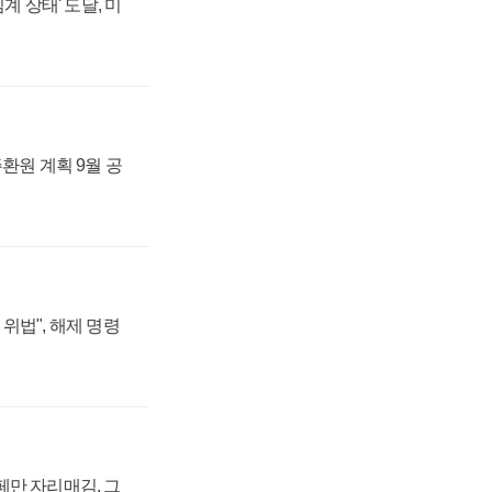
계 상태' 도달, 미
주환원 계획 9월 공
위법", 해제 명령
페만 자리매김, 그