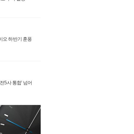
바이오 하반기 훈풍
발전5사 통합' 넘어