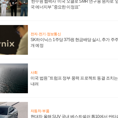
'한수원 협력사' 미국 오클로 SMR 연구용 원자로 '임
국 에너지부 "중요한 이정표"
전자·전기·정보통신
SK하이닉스 1주당 375원 현금배당 실시, 추가 주
개 예정
사회
미국 법원 "트럼프 정부 풍력 프로젝트 동결 조치는 
내려
자동차·부품
현대차 올해 SUV 국내 베스트셀러 톱10에서 싼타