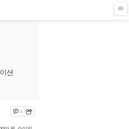
메이션
1
00만 원, 순이익