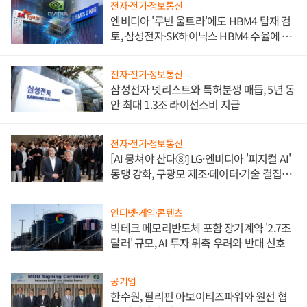
전자·전기·정보통신
엔비디아 '루빈 울트라'에도 HBM4 탑재 검
토, 삼성전자·SK하이닉스 HBM4 수율에 주
도권 갈린다
전자·전기·정보통신
삼성전자 넷리스트와 특허분쟁 매듭, 5년 동
안 최대 1.3조 라이선스비 지급
전자·전기·정보통신
[AI 뭉쳐야 산다⑧] LG·엔비디아 '피지컬 AI'
동맹 강화, 구광모 제조·데이터·기술 결집
해 종합 로보틱스 기업으로
인터넷·게임·콘텐츠
빅테크 메모리반도체 포함 장기계약 '2.7조
달러' 규모, AI 투자 위축 우려와 반대 신호
공기업
한수원, 필리핀 아보이티즈파워와 원전 협