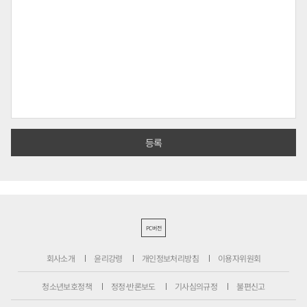
PC버전
회사소개
윤리강령
개인정보처리방침
이용자위원회
청소년보호정책
정정·반론보도
기사심의규정
불편신고