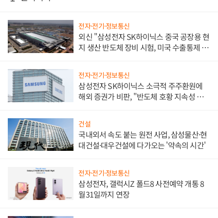
전자·전기·정보통신
외신 "삼성전자 SK하이닉스 중국 공장용 현
지 생산 반도체 장비 시험, 미국 수출통제 대
비"
전자·전기·정보통신
삼성전자 SK하이닉스 소극적 주주환원에
해외 증권가 비판, "반도체 호황 지속성 의
문"
건설
국내외서 속도 붙는 원전 사업, 삼성물산·현
대건설·대우건설에 다가오는 '약속의 시간'
전자·전기·정보통신
삼성전자, 갤럭시Z 폴드8 사전예약 개통 8
월31일까지 연장