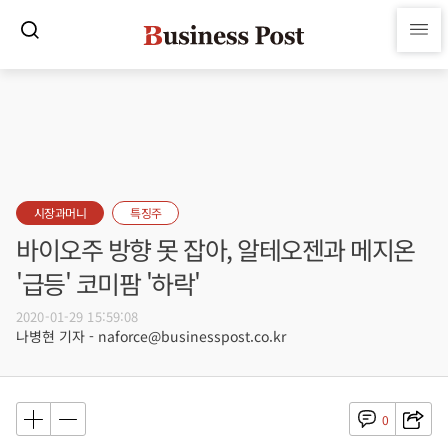
시장과머니
특징주
바이오주 방향 못 잡아, 알테오젠과 메지온
'급등' 코미팜 '하락'
2020-01-29 15:59:08
나병현 기자 - naforce@businesspost.co.kr
0