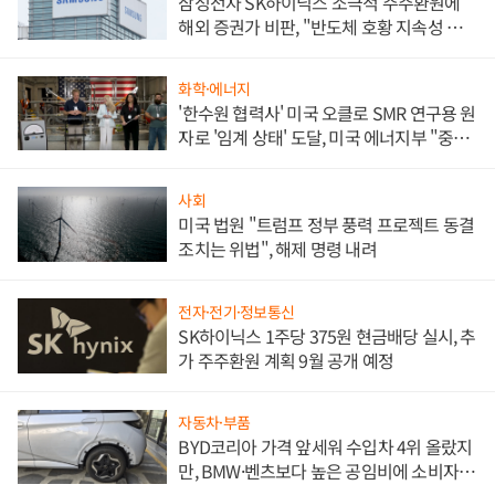
삼성전자 SK하이닉스 소극적 주주환원에
해외 증권가 비판, "반도체 호황 지속성 의
문"
화학·에너지
'한수원 협력사' 미국 오클로 SMR 연구용 원
자로 '임계 상태' 도달, 미국 에너지부 "중요
한 이정표"
사회
미국 법원 "트럼프 정부 풍력 프로젝트 동결
조치는 위법", 해제 명령 내려
전자·전기·정보통신
SK하이닉스 1주당 375원 현금배당 실시, 추
가 주주환원 계획 9월 공개 예정
자동차·부품
BYD코리아 가격 앞세워 수입차 4위 올랐지
만, BMW·벤츠보다 높은 공임비에 소비자