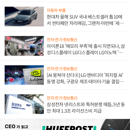
불만 폭발
자동차·부품
현대차 올해 SUV 국내 베스트셀러 톱10에
서 싼타페만 자리매김, 그랜저·아반떼 '세단
쌍끌이'로 내수 방어
전자·전기·정보통신
아이폰18 '메모리 부족'에 출시 지연되나, 삼
성디스플레이 LG디스플레이 LG이노텍 '탈
애플' 수익 다각화 속도
전자·전기·정보통신
[AI 뭉쳐야 산다⑧] LG·엔비디아 '피지컬 AI'
동맹 강화, 구광모 제조·데이터·기술 결집
해 종합 로보틱스 기업으로
전자·전기·정보통신
삼성전자 넷리스트와 특허분쟁 매듭, 5년 동
안 최대 1.3조 라이선스비 지급