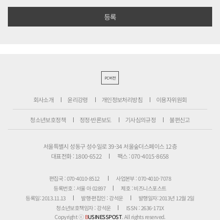
PC버전
회사소개
윤리강령
개인정보처리방침
이용자위원회
청소년보호정책
정정·반론보도
기사심의규정
불편신고
서울특별시 성동구 성수일로 39-34 서울숲더스페이스 12층
대표전화 : 1800-6522
팩스 : 070-4015-8658
편집국 : 070-4010-8512
사업본부 : 070-4010-7078
등록번호 : 서울 아 02897
제호 : 비즈니스포스트
등록일: 2013.11.13
발행·편집인 : 강석운
발행일자: 2013년 12월 2일
청소년보호책임자 : 강석운
ISSN : 2636-171X
Copyright ⓒ
B
USINESSPOST
. All rights reserved.