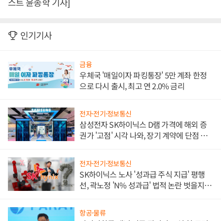
스트 윤종학 기자]
인기기사
금융
우체국 '매일이자 파킹통장' 5만 계좌 한정
으로 다시 출시, 최고 연 2.0% 금리
전자·전기·정보통신
삼성전자 SK하이닉스 D램 가격에 해외 증
권가 '고점' 시각 나와, 장기 계약에 단점 부
각
전자·전기·정보통신
SK하이닉스 노사 '성과급 주식 지급' 평행
선, 곽노정 'N% 성과급' 법적 논란 벗을지 주
목
항공·물류