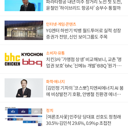
파라타항공 내년 미주 장거리 노선 첫 도전,
윤철민 '하이브리드 항공사' 승부수 통할까
인터넷·게임·콘텐츠
YG엔터 하반기 빅뱅 월드투어로 실적 성장
증권가 전망, 신인 보이그룹도 주목
소비자·유통
치킨3사 '가맹점 상생' 비교해보니, 교촌 '영
업권 보호'·bhc '신메뉴 개발'·BBQ '원가 부
담'
화학·에너지
[김민정 기자의 '코스뽀'] 지엔씨에너지 AI 붐
에 비상발전기 호황, 안병철 친환경 에너지
발전전문기업 향한다
정치
[여론조사꽃] 민주당 당대표 선호도 정청래
30.5%·김민석 29.6%, 0.9%p 초접전