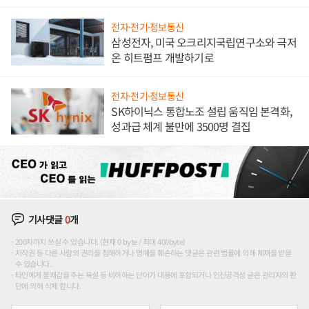
전자·전기·정보통신
삼성전자, 미국 오크리지국립연구소와 극저
온 히트펌프 개발하기로
전자·전기·정보통신
SK하이닉스 통합노조 설립 움직임 본격화,
성과급 체계 불만에 3500명 결집
기사댓글
0
개
200자까지 쓰실 수 있습니다. (현재 0 byte / 최대 400byte)
저작권 등 다른 사람의 권리를 침해하거나 명예를 훼손하는 댓글은 관련 법률에 의해 제재를 받을
수 있습니다.
타인에게 불쾌감을 주는 욕설 등 비하하는 단어가 내용에 포함되거나 인신공격성 글은 관리자의 판
단에 의해 삭제 합니다.