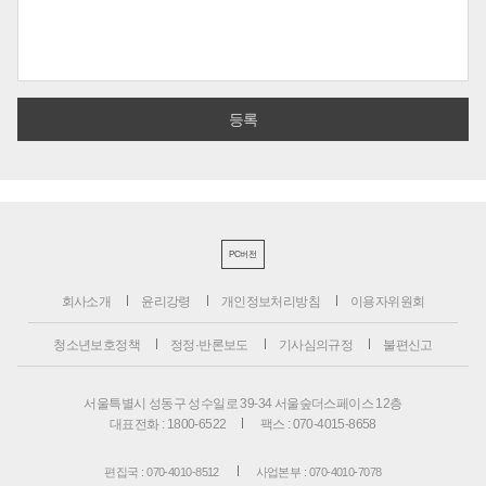
PC버전
회사소개
윤리강령
개인정보처리방침
이용자위원회
청소년보호정책
정정·반론보도
기사심의규정
불편신고
서울특별시 성동구 성수일로 39-34 서울숲더스페이스 12층
대표전화 : 1800-6522
팩스 : 070-4015-8658
편집국 : 070-4010-8512
사업본부 : 070-4010-7078