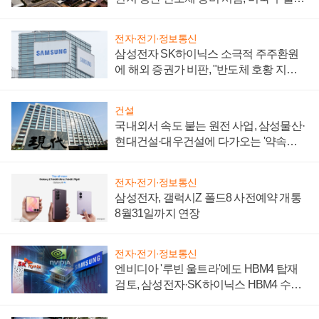
제 대비"
전자·전기·정보통신
삼성전자 SK하이닉스 소극적 주주환원
에 해외 증권가 비판, "반도체 호황 지속
성 의문"
건설
국내외서 속도 붙는 원전 사업, 삼성물산·
현대건설·대우건설에 다가오는 '약속의
시간'
전자·전기·정보통신
삼성전자, 갤럭시Z 폴드8 사전예약 개통
8월31일까지 연장
전자·전기·정보통신
엔비디아 '루빈 울트라'에도 HBM4 탑재
검토, 삼성전자·SK하이닉스 HBM4 수율
에 주도권 갈린다