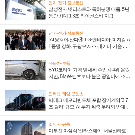
전자·전기·정보통신
삼성전자 넷리스트와 특허분쟁 매듭, 5년
동안 최대 1.3조 라이선스비 지급
전자·전기·정보통신
[AI 뭉쳐야 산다⑧] LG·엔비디아 '피지컬 A
I' 동맹 강화, 구광모 제조·데이터·기술 결
집해 종합 로보틱스 기업으로
자동차·부품
BYD코리아 가격 앞세워 수입차 4위 올랐
지만, BMW·벤츠보다 높은 공임비에 소비
자 불만 폭발
인터넷·게임·콘텐츠
빅테크 메모리반도체 포함 장기계약 '2.7
조 달러' 규모, AI 투자 위축 우려와 반대
신호
소비자·유통
이부진 야심작 '신라스테이' 서울신라호