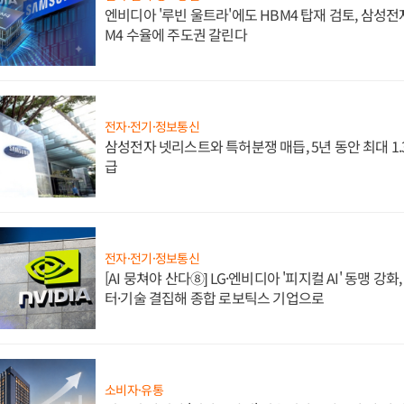
엔비디아 '루빈 울트라'에도 HBM4 탑재 검토, 삼성전
M4 수율에 주도권 갈린다
전자·전기·정보통신
삼성전자 넷리스트와 특허분쟁 매듭, 5년 동안 최대 1
급
전자·전기·정보통신
[AI 뭉쳐야 산다⑧] LG·엔비디아 '피지컬 AI' 동맹 강
터·기술 결집해 종합 로보틱스 기업으로
소비자·유통