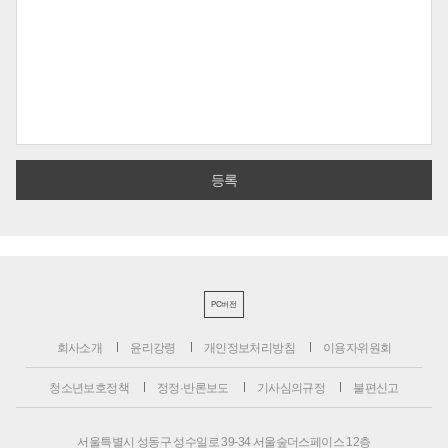
PC버전
회사소개
윤리강령
개인정보처리방침
이용자위원회
청소년보호정책
정정·반론보도
기사심의규정
불편신고
서울특별시 성동구 성수일로 39-34 서울숲더스페이스 12층