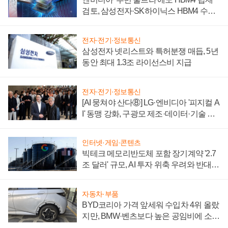
검토, 삼성전자·SK하이닉스 HBM4 수율
에 주도권 갈린다
전자·전기·정보통신
삼성전자 넷리스트와 특허분쟁 매듭, 5년
동안 최대 1.3조 라이선스비 지급
전자·전기·정보통신
[AI 뭉쳐야 산다⑧] LG·엔비디아 '피지컬 A
I' 동맹 강화, 구광모 제조·데이터·기술 결
집해 종합 로보틱스 기업으로
인터넷·게임·콘텐츠
빅테크 메모리반도체 포함 장기계약 '2.7
조 달러' 규모, AI 투자 위축 우려와 반대
신호
자동차·부품
BYD코리아 가격 앞세워 수입차 4위 올랐
지만, BMW·벤츠보다 높은 공임비에 소비
자 불만 폭발