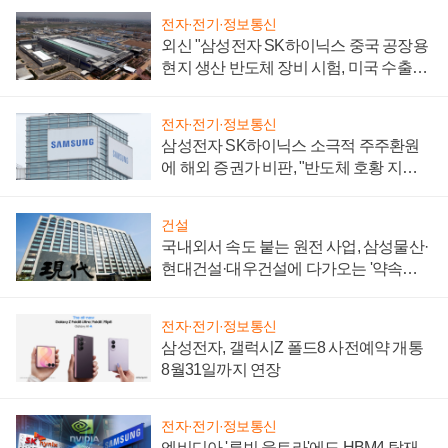
전자·전기·정보통신
외신 "삼성전자 SK하이닉스 중국 공장용
현지 생산 반도체 장비 시험, 미국 수출통
제 대비"
전자·전기·정보통신
삼성전자 SK하이닉스 소극적 주주환원
에 해외 증권가 비판, "반도체 호황 지속
성 의문"
건설
국내외서 속도 붙는 원전 사업, 삼성물산·
현대건설·대우건설에 다가오는 '약속의
시간'
전자·전기·정보통신
삼성전자, 갤럭시Z 폴드8 사전예약 개통
8월31일까지 연장
전자·전기·정보통신
엔비디아 '루빈 울트라'에도 HBM4 탑재