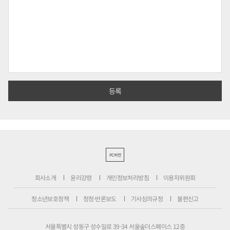
PC버전
회사소개
윤리강령
개인정보처리방침
이용자위원회
청소년보호정책
정정·반론보도
기사심의규정
불편신고
서울특별시 성동구 성수일로 39-34 서울숲더스페이스 12층