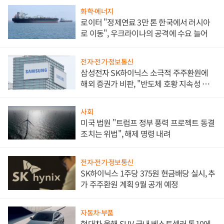
화학·에너지
로이터 "정제연료 3만 톤 한국에서 러시아
로 이동", 우크라이나의 공격에 수요 늘어
전자·전기·정보통신
삼성전자 SK하이닉스 소극적 주주환원에
해외 증권가 비판, "반도체 호황 지속성 의
문"
사회
미국 법원 "트럼프 정부 풍력 프로젝트 동결
조치는 위법", 해제 명령 내려
전자·전기·정보통신
SK하이닉스 1주당 375원 현금배당 실시, 추
가 주주환원 계획 9월 공개 예정
자동차·부품
현대차 올해 SUV 국내 베스트셀러 톱10에