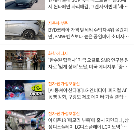
서 싼타페만 자리매김, 그랜저·아반떼 '세단
쌍끌이'로 내수 방어
자동차·부품
BYD코리아 가격 앞세워 수입차 4위 올랐지
만, BMW·벤츠보다 높은 공임비에 소비자
불만 폭발
화학·에너지
'한수원 협력사' 미국 오클로 SMR 연구용 원
자로 '임계 상태' 도달, 미국 에너지부 "중요
한 이정표"
전자·전기·정보통신
[AI 뭉쳐야 산다⑧] LG·엔비디아 '피지컬 AI'
동맹 강화, 구광모 제조·데이터·기술 결집
해 종합 로보틱스 기업으로
전자·전기·정보통신
아이폰18 '메모리 부족'에 출시 지연되나, 삼
성디스플레이 LG디스플레이 LG이노텍 '탈
애플' 수익 다각화 속도