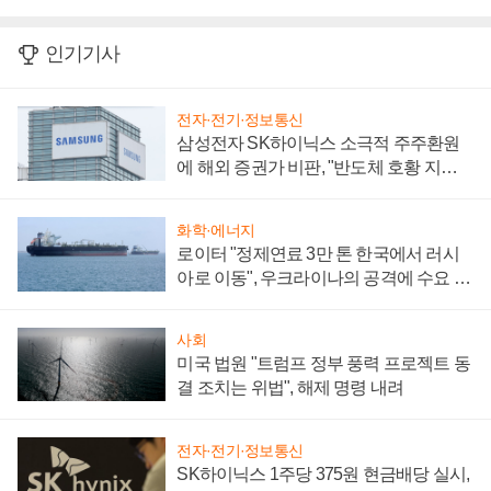
인기기사
전자·전기·정보통신
삼성전자 SK하이닉스 소극적 주주환원
에 해외 증권가 비판, "반도체 호황 지속
성 의문"
화학·에너지
로이터 "정제연료 3만 톤 한국에서 러시
아로 이동", 우크라이나의 공격에 수요 늘
어
사회
미국 법원 "트럼프 정부 풍력 프로젝트 동
결 조치는 위법", 해제 명령 내려
전자·전기·정보통신
SK하이닉스 1주당 375원 현금배당 실시,