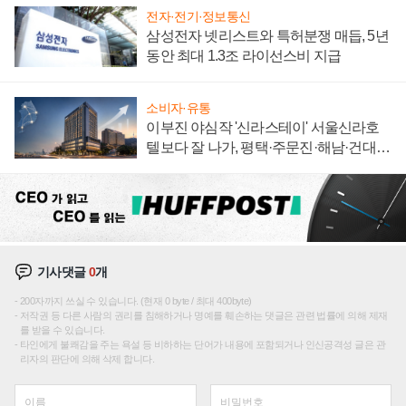
전자·전기·정보통신
삼성전자 넷리스트와 특허분쟁 매듭, 5년
동안 최대 1.3조 라이선스비 지급
소비자·유통
이부진 야심작 '신라스테이' 서울신라호
텔보다 잘 나가, 평택·주문진·해남·건대로
성장판 더 넓힌다
기사댓글
0
개
200자까지 쓰실 수 있습니다. (현재 0 byte / 최대 400byte)
저작권 등 다른 사람의 권리를 침해하거나 명예를 훼손하는 댓글은 관련 법률에 의해 제재
를 받을 수 있습니다.
타인에게 불쾌감을 주는 욕설 등 비하하는 단어가 내용에 포함되거나 인신공격성 글은 관
리자의 판단에 의해 삭제 합니다.