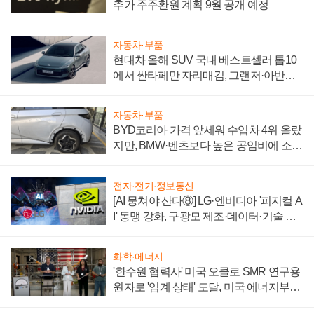
추가 주주환원 계획 9월 공개 예정
자동차·부품
현대차 올해 SUV 국내 베스트셀러 톱10
에서 싼타페만 자리매김, 그랜저·아반떼
'세단 쌍끌이'로 내수 방어
자동차·부품
BYD코리아 가격 앞세워 수입차 4위 올랐
지만, BMW·벤츠보다 높은 공임비에 소비
자 불만 폭발
전자·전기·정보통신
[AI 뭉쳐야 산다⑧] LG·엔비디아 '피지컬 A
I' 동맹 강화, 구광모 제조·데이터·기술 결
집해 종합 로보틱스 기업으로
화학·에너지
'한수원 협력사' 미국 오클로 SMR 연구용
원자로 '임계 상태' 도달, 미국 에너지부
"중요한 이정표"