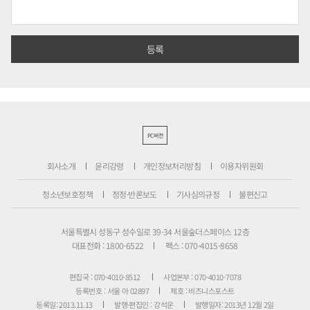
PC버전
회사소개
윤리강령
개인정보처리방침
이용자위원회
청소년보호정책
정정·반론보도
기사심의규정
불편신고
서울특별시 성동구 성수일로 39-34 서울숲더스페이스 12층
대표전화 : 1800-6522
팩스 : 070-4015-8658
편집국 : 070-4010-8512
사업본부 : 070-4010-7078
등록번호 : 서울 아 02897
제호 : 비즈니스포스트
등록일: 2013.11.13
발행·편집인 : 강석운
발행일자: 2013년 12월 2일