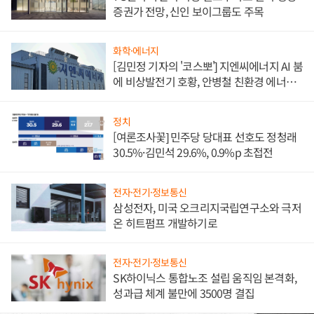
증권가 전망, 신인 보이그룹도 주목
화학·에너지
[김민정 기자의 '코스뽀'] 지엔씨에너지 AI 붐
에 비상발전기 호황, 안병철 친환경 에너지
발전전문기업 향한다
정치
[여론조사꽃] 민주당 당대표 선호도 정청래
30.5%·김민석 29.6%, 0.9%p 초접전
전자·전기·정보통신
삼성전자, 미국 오크리지국립연구소와 극저
온 히트펌프 개발하기로
전자·전기·정보통신
SK하이닉스 통합노조 설립 움직임 본격화,
성과급 체계 불만에 3500명 결집