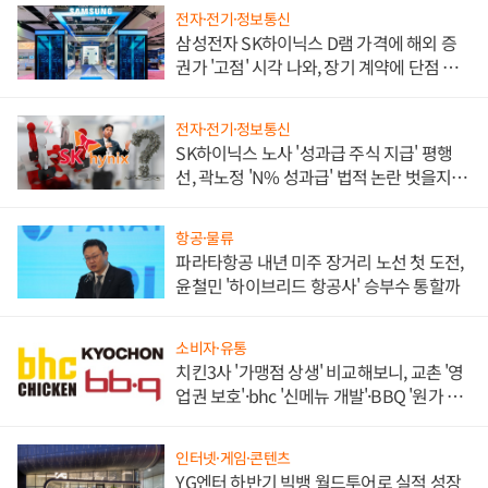
전자·전기·정보통신
삼성전자 SK하이닉스 D램 가격에 해외 증
권가 '고점' 시각 나와, 장기 계약에 단점 부
각
전자·전기·정보통신
SK하이닉스 노사 '성과급 주식 지급' 평행
선, 곽노정 'N% 성과급' 법적 논란 벗을지 주
목
항공·물류
파라타항공 내년 미주 장거리 노선 첫 도전,
윤철민 '하이브리드 항공사' 승부수 통할까
소비자·유통
치킨3사 '가맹점 상생' 비교해보니, 교촌 '영
업권 보호'·bhc '신메뉴 개발'·BBQ '원가 부
담'
인터넷·게임·콘텐츠
YG엔터 하반기 빅뱅 월드투어로 실적 성장