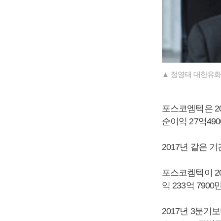
▲ 정영태 대한유화
포스코엠텍은 201
순이익 27억49
2017년 같은 기
포스코켐텍이 20
익 233억 79
2017년 3분기보