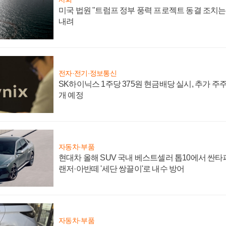
미국 법원 "트럼프 정부 풍력 프로젝트 동결 조치는 
내려
전자·전기·정보통신
SK하이닉스 1주당 375원 현금배당 실시, 추가 주
개 예정
자동차·부품
현대차 올해 SUV 국내 베스트셀러 톱10에서 싼타
랜저·아반떼 '세단 쌍끌이'로 내수 방어
자동차·부품