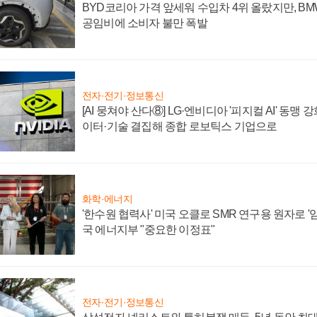
BYD코리아 가격 앞세워 수입차 4위 올랐지만, B
공임비에 소비자 불만 폭발
전자·전기·정보통신
[AI 뭉쳐야 산다⑧] LG·엔비디아 '피지컬 AI' 동맹 
이터·기술 결집해 종합 로보틱스 기업으로
화학·에너지
'한수원 협력사' 미국 오클로 SMR 연구용 원자로 '임
국 에너지부 "중요한 이정표"
전자·전기·정보통신