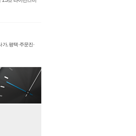
 1.3조 라이선스비
가, 평택·주문진·