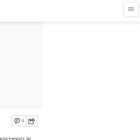
0
억7300만 원,