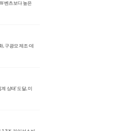
MW·벤츠보다 높은
강화, 구광모 제조·데
계 상태' 도달, 미