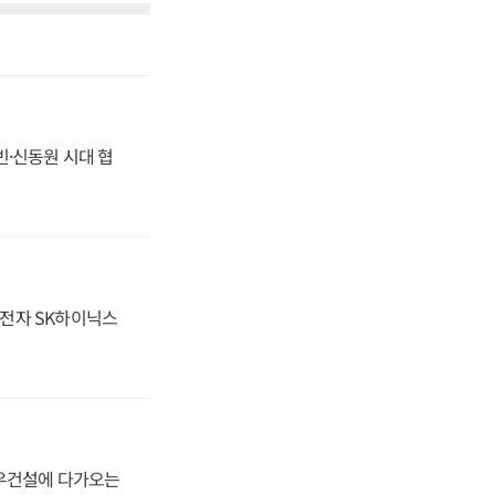
동빈·신동원 시대 협
성전자 SK하이닉스
대우건설에 다가오는