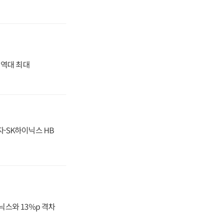
' 역대 최대
자·SK하이닉스 HB
닉스와 13%p 격차