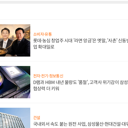
소비자·유통
롯데·농심 창업주 시대 '라면 앙금'은 옛말, '사촌' 신
업 확대일로
전자·전기·정보통신
D램과 HBM 내년 물량도 '품절', 고객사 위기감이 삼
협상력 더 키워
건설
국내외서 속도 붙는 원전 사업, 삼성물산·현대건설·