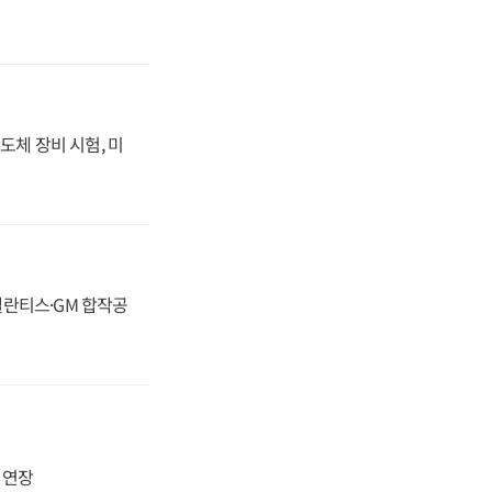
도체 장비 시험, 미
스텔란티스·GM 합작공
지 연장