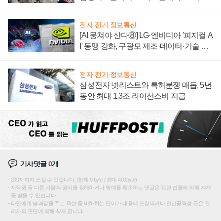
텍 '탈애플' 수익 다각화 속도
전자·전기·정보통신
[AI 뭉쳐야 산다⑧] LG·엔비디아 '피지컬 A
I' 동맹 강화, 구광모 제조·데이터·기술 결
집해 종합 로보틱스 기업으로
전자·전기·정보통신
삼성전자 넷리스트와 특허분쟁 매듭, 5년
동안 최대 1.3조 라이선스비 지급
기사댓글
0
개
200자까지 쓰실 수 있습니다. (현재 0 byte / 최대 400byte)
저작권 등 다른 사람의 권리를 침해하거나 명예를 훼손하는 댓글은 관련 법률에 의해 제재
를 받을 수 있습니다.
타인에게 불쾌감을 주는 욕설 등 비하하는 단어가 내용에 포함되거나 인신공격성 글은 관
리자의 판단에 의해 삭제 합니다.