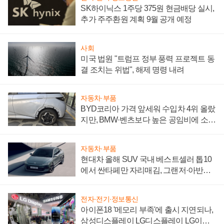
SK하이닉스 1주당 375원 현금배당 실시,
추가 주주환원 계획 9월 공개 예정
사회
미국 법원 "트럼프 정부 풍력 프로젝트 동
결 조치는 위법", 해제 명령 내려
자동차·부품
BYD코리아 가격 앞세워 수입차 4위 올랐
지만, BMW·벤츠보다 높은 공임비에 소비
자 불만 폭발
자동차·부품
현대차 올해 SUV 국내 베스트셀러 톱10
에서 싼타페만 자리매김, 그랜저·아반떼
'세단 쌍끌이'로 내수 방어
전자·전기·정보통신
아이폰18 '메모리 부족'에 출시 지연되나,
삼성디스플레이 LG디스플레이 LG이노