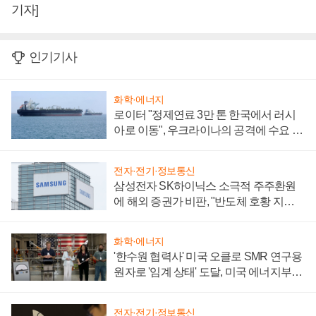
기자]
인기기사
화학·에너지
로이터 "정제연료 3만 톤 한국에서 러시
아로 이동", 우크라이나의 공격에 수요 늘
어
전자·전기·정보통신
삼성전자 SK하이닉스 소극적 주주환원
에 해외 증권가 비판, "반도체 호황 지속
성 의문"
화학·에너지
'한수원 협력사' 미국 오클로 SMR 연구용
원자로 '임계 상태' 도달, 미국 에너지부
"중요한 이정표"
전자·전기·정보통신