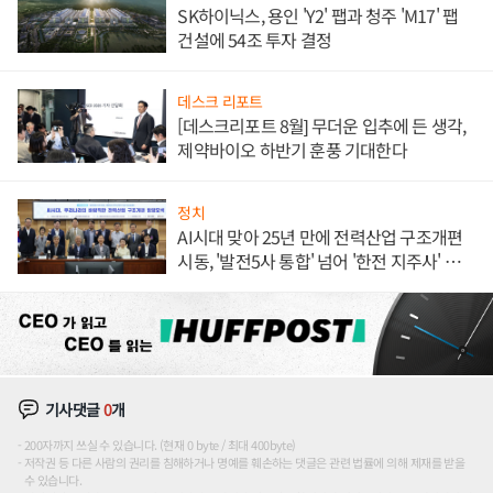
SK하이닉스, 용인 'Y2' 팹과 청주 'M17' 팹
건설에 54조 투자 결정
데스크 리포트
[데스크리포트 8월] 무더운 입추에 든 생각,
제약바이오 하반기 훈풍 기대한다
정치
AI시대 맞아 25년 만에 전력산업 구조개편
시동, '발전5사 통합' 넘어 '한전 지주사' 재편
론도
기사댓글
0
개
200자까지 쓰실 수 있습니다. (현재 0 byte / 최대 400byte)
저작권 등 다른 사람의 권리를 침해하거나 명예를 훼손하는 댓글은 관련 법률에 의해 제재를 받을
수 있습니다.