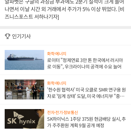
알파벳은 구글의 과징금 부과에도 2분기 실적이 크게 늘어
나면서 이날 시간 외 거래에서 주가가 5% 이상 뛰었다. [비
즈니스포스트 서하나기자]
인기기사
화학·에너지
로이터 "정제연료 3만 톤 한국에서 러시아
로 이동", 우크라이나의 공격에 수요 늘어
화학·에너지
'한수원 협력사' 미국 오클로 SMR 연구용 원
자로 '임계 상태' 도달, 미국 에너지부 "중요
한 이정표"
전자·전기·정보통신
SK하이닉스 1주당 375원 현금배당 실시, 추
가 주주환원 계획 9월 공개 예정