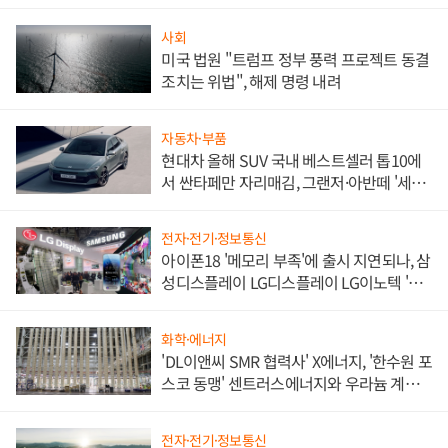
사회
미국 법원 "트럼프 정부 풍력 프로젝트 동결
조치는 위법", 해제 명령 내려
자동차·부품
현대차 올해 SUV 국내 베스트셀러 톱10에
서 싼타페만 자리매김, 그랜저·아반떼 '세단
쌍끌이'로 내수 방어
전자·전기·정보통신
아이폰18 '메모리 부족'에 출시 지연되나, 삼
성디스플레이 LG디스플레이 LG이노텍 '탈
애플' 수익 다각화 속도
화학·에너지
'DL이앤씨 SMR 협력사' X에너지, '한수원 포
스코 동맹' 센트러스에너지와 우라늄 계약
체결
전자·전기·정보통신